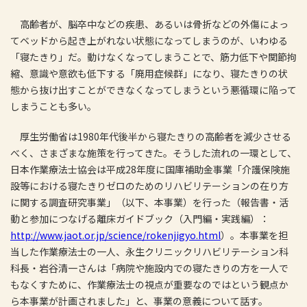
高齢者が、脳卒中などの疾患、あるいは骨折などの外傷によっ
てベッドから起き上がれない状態になってしまうのが、いわゆる
「寝たきり」だ。動けなくなってしまうことで、筋力低下や関節拘
縮、意識や意欲も低下する「廃用症候群」になり、寝たきりの状
態から抜け出すことができなくなってしまうという悪循環に陥って
しまうことも多い。
厚生労働省は1980年代後半から寝たきりの高齢者を減少させる
べく、さまざまな施策を行ってきた。そうした流れの一環として、
日本作業療法士協会は平成28年度に国庫補助金事業「介護保険施
設等における寝たきりゼロのためのリハビリテーションの在り方
に関する調査研究事業」（以下、本事業）を行った（報告書・活
動と参加につなげる離床ガイドブック（入門編・実践編）：
http://www.jaot.or.jp/science/rokenjigyo.html
）。本事業を担
当した作業療法士の一人、永生クリニックリハビリテーション科
科長・岩谷清一さんは「病院や施設内での寝たきりの方を一人で
もなくすために、作業療法士の視点が重要なのではという観点か
ら本事業が計画されました」と、事業の意義について話す。