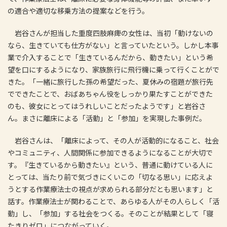
の適合や適切な移乗方法の提案などを行う。
岩谷さんが担当した重度四肢麻痺の女性は、当初「動けないの
なら、生きていても仕方がない」と言っていたという。しかし本事
業で介入することで「生きているんだから、動きたい」という希
望を口にするようになり、家族旅行に飛行機に乗って行くことがで
きた。「一緒に旅行した孫の希望だった、夏休みの宿題が旅行先
でできたことで、おばあちゃん役をしっかり果たすことができた
のも、彼女にとってはうれしいことだったようです」と岩谷さ
ん。まさに離床による「活動」と「参加」を実現した事例だ。
岩谷さんは、「離床によって、その人が活動的になること、社会
やコミュニティ、人間関係に参加できるようになることが大切で
す。『生きているから動きたい』という、普通に動けている人に
とっては、当たり前で気づきにくいこの「切なる思い」に応えよ
うとする作業療法士の視点が求められる部分だとも思います」と
話す。作業療法士が関わることで、あらゆる人がその人らしく「活
動」し、「参加」する社会をつくる。そのことが結果として「寝
たきりゼロ」につながっていく。