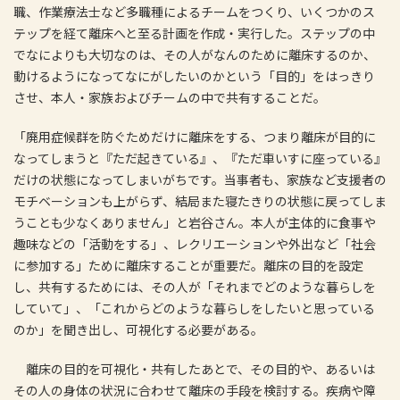
職、作業療法士など多職種によるチームをつくり、いくつかのス
テップを経て離床へと至る計画を作成・実行した。ステップの中
でなによりも大切なのは、その人がなんのために離床するのか、
動けるようになってなにがしたいのかという「目的」をはっきり
させ、本人・家族およびチームの中で共有することだ。
「廃用症候群を防ぐためだけに離床をする、つまり離床が目的に
なってしまうと『ただ起きている』、『ただ車いすに座っている』
だけの状態になってしまいがちです。当事者も、家族など支援者の
モチベーションも上がらず、結局また寝たきりの状態に戻ってしま
うことも少なくありません」と岩谷さん。本人が主体的に食事や
趣味などの「活動をする」、レクリエーションや外出など「社会
に参加する」ために離床することが重要だ。離床の目的を設定
し、共有するためには、その人が「それまでどのような暮らしを
していて」、「これからどのような暮らしをしたいと思っている
のか」を聞き出し、可視化する必要がある。
離床の目的を可視化・共有したあとで、その目的や、あるいは
その人の身体の状況に合わせて離床の手段を検討する。疾病や障