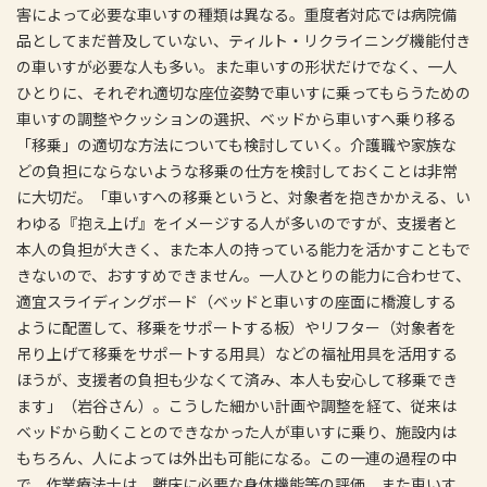
害によって必要な車いすの種類は異なる。重度者対応では病院備
品としてまだ普及していない、ティルト・リクライニング機能付き
の車いすが必要な人も多い。また車いすの形状だけでなく、一人
ひとりに、それぞれ適切な座位姿勢で車いすに乗ってもらうための
車いすの調整やクッションの選択、ベッドから車いすへ乗り移る
「移乗」の適切な方法についても検討していく。介護職や家族な
どの負担にならないような移乗の仕方を検討しておくことは非常
に大切だ。「車いすへの移乗というと、対象者を抱きかかえる、い
わゆる『抱え上げ』をイメージする人が多いのですが、支援者と
本人の負担が大きく、また本人の持っている能力を活かすこともで
きないので、おすすめできません。一人ひとりの能力に合わせて、
適宜スライディングボード（ベッドと車いすの座面に橋渡しする
ように配置して、移乗をサポートする板）やリフター（対象者を
吊り上げて移乗をサポートする用具）などの福祉用具を活用する
ほうが、支援者の負担も少なくて済み、本人も安心して移乗でき
ます」（岩谷さん）。こうした細かい計画や調整を経て、従来は
ベッドから動くことのできなかった人が車いすに乗り、施設内は
もちろん、人によっては外出も可能になる。この一連の過程の中
で、作業療法士は、離床に必要な身体機能等の評価、また車いす