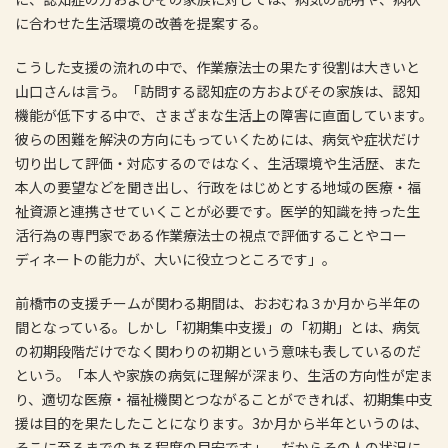
に合わせた生活環境の改善を提案する。
こうした支援の流れの中で、作業療法士の果たす役割は大きいと
山口さんは言う。「訪問する認知症の方およびその家族は、認知
機能が低下する中で、さまざまな生活上の障害に直面しています。
彼らの困難を解決の方向にもっていくためには、病気や症状だけ
切り出して評価・対応するのではなく、生活環境や生活歴、また
本人の要望などを聞き出し、行政をはじめとする地域の医療・福
祉資源と連携させていくことが必要です。医学的知識を持った生
活行為の専門家である作業療法士の視点で評価することやコー
ディネートの能力が、大いに役立つところです」。
前橋市の支援チームが関わる期間は、おおむね３か月から半年の
間となっている。しかし「初期集中支援」の「初期」とは、病気
の初期段階だけでなく関わりの初期という意味も表しているのだ
という。「本人や家族の病気に理解が深まり、生活の方向性が定ま
り、適切な医療・福祉機関とつながることができれば、初期集中支
援は目的を果たしたことになります。3か月から半年というのは、
そこに至るまでのある程度の目安です」。だからその人の状況に