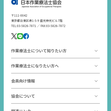
〒111-0042
東京都台東区寿1-5-9 盛光伸光ビル7階
TEL:03-5826-7871 ／ FAX:03-5826-7872
作業療法士について知りたい方
作業療法とは
作業療法士になりたい方へ
作業療法士とは
作業療法士になるには
会員向け情報
はたらく作業療法士
作業療法士として活躍する先輩
作業療法士のスゴ技
協会からのお知らせ
協会について
こんなところで活躍！作業療法士
作業療法士の支援を受ける
研修会一覧
作業療法士養成校一覧
会長挨拶
関連リンク