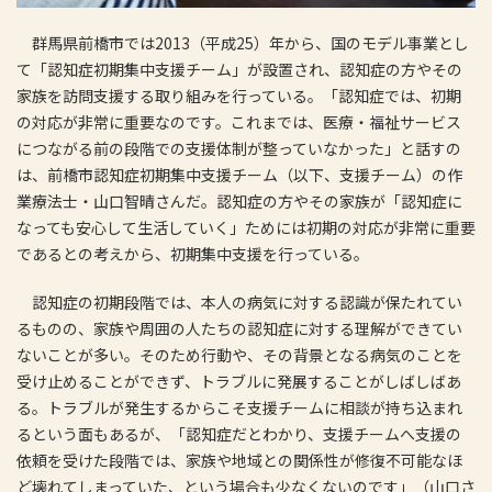
群馬県前橋市では2013（平成25）年から、国のモデル事業とし
て「認知症初期集中支援チーム」が設置され、認知症の方やその
家族を訪問支援する取り組みを行っている。「認知症では、初期
の対応が非常に重要なのです。これまでは、医療・福祉サービス
につながる前の段階での支援体制が整っていなかった」と話すの
は、前橋市認知症初期集中支援チーム（以下、支援チーム）の作
業療法士・山口智晴さんだ。認知症の方やその家族が「認知症に
なっても安心して生活していく」ためには初期の対応が非常に重要
であるとの考えから、初期集中支援を行っている。
認知症の初期段階では、本人の病気に対する認識が保たれてい
るものの、家族や周囲の人たちの認知症に対する理解ができてい
ないことが多い。そのため行動や、その背景となる病気のことを
受け止めることができず、トラブルに発展することがしばしばあ
る。トラブルが発生するからこそ支援チームに相談が持ち込まれ
るという面もあるが、「認知症だとわかり、支援チームへ支援の
依頼を受けた段階では、家族や地域との関係性が修復不可能なほ
ど壊れてしまっていた、という場合も少なくないのです」（山口さ