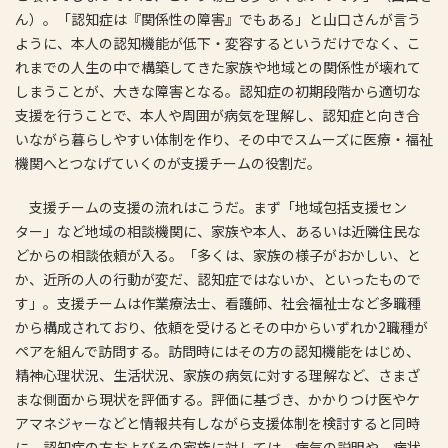
ん）。「認知症は『関係性の障害』でもある」と山口さんが言う
ように、本人の認知機能が低下・変容するというだけでなく、こ
れまでの人生の中で構築してきた家族や地域との関係性が壊れて
しまうことが、大きな障害となる。認知症の初期段階から適切な
支援を行うことで、本人や周囲が病気を理解し、認知症と向き合
いながら暮らしやすい体制を作り、その中でスムーズに医療・福祉
機関へとつなげていくのが支援チームの役割だ。
支援チームの支援の流れはこうだ。まず「地域包括支援セン
ター」など地域の相談機関に、家族や本人、あるいは近隣住民な
どからの相談依頼が入る。「多くは、家族の様子がおかしい、と
か、近所の人の行動が変だ、認知症ではないか、といったもので
す」。支援チームは作業療法士、看護師、社会福祉士など多職種
から構成されており、依頼を受けるとその中からいずれか2職種が
ペアを組んで訪問する。訪問時にはその方の認知機能をはじめ、
精神心理状況、生活状況、家族の病気に対する理解など、さまざ
まな側面から現状を評価する。評価に基づき、かかりつけ医やケ
アマネジャーなどと情報共有しながら支援体制を検討すると同時
に、認知症の方およびその家族に対しては、病気の説明や、病状