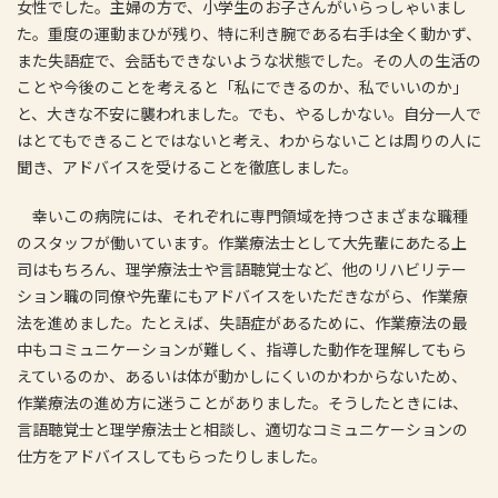
女性でした。主婦の方で、小学生のお子さんがいらっしゃいまし
た。重度の運動まひが残り、特に利き腕である右手は全く動かず、
また失語症で、会話もできないような状態でした。その人の生活の
ことや今後のことを考えると「私にできるのか、私でいいのか」
と、大きな不安に襲われました。でも、やるしかない。自分一人で
はとてもできることではないと考え、わからないことは周りの人に
聞き、アドバイスを受けることを徹底しました。
幸いこの病院には、それぞれに専門領域を持つさまざまな職種
のスタッフが働いています。作業療法士として大先輩にあたる上
司はもちろん、理学療法士や言語聴覚士など、他のリハビリテー
ション職の同僚や先輩にもアドバイスをいただきながら、作業療
法を進めました。たとえば、失語症があるために、作業療法の最
中もコミュニケーションが難しく、指導した動作を理解してもら
えているのか、あるいは体が動かしにくいのかわからないため、
作業療法の進め方に迷うことがありました。そうしたときには、
言語聴覚士と理学療法士と相談し、適切なコミュニケーションの
仕方をアドバイスしてもらったりしました。