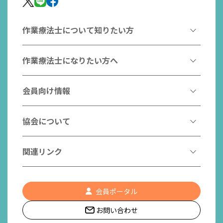
作業療法士について知りたい方
作業療法とは
作業療法士になりたい方へ
作業療法士とは
作業療法士になるには
会員向け情報
はたらく作業療法士
作業療法士として活躍する先輩
作業療法士のスゴ技
協会からのお知らせ
協会について
こんなところで活躍！作業療法士
作業療法士の支援を受ける
研修会一覧
作業療法士養成校一覧
会長挨拶
関連リンク
チームの中で活躍する作業療法士
日本作業療法学会
役員名簿
入会案内
作業療法士Q&A
PICK UP
協会認定資格リスト
社員名簿
認知症の方への作業療法
会員ポータル
都道府県作業療法士会
会員の福利厚生
組織図
お問い合わせ
作業療法士養成校一覧
作業療法の定義