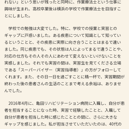
れない」という思いが残ったと同時に、作業療法士という仕事に
興味が生まれ、高校卒業後は横浜の学校で作業療法士を目指すこ
とにしました。
学校での勉強は大変でした。特に、学校での授業と実習との
ギャップに戸惑いました。ある疾患について知識として知ってい
るということと、その疾患に実際に向き合うこととはまるで違い
ました。同じ疾患でも、その状態は人によってまるで違うことや、
対応の仕方もその人その人にあわせて変えないといけないことを
実感しました。それでも実習の間は、実習生を見てくださる立場
である「スーパーバイザー（実習指導者）」の方がフォローして
くれます。また、その日一日を過ごすことに精一杯で、実習期間が
終わった後の患者さんの生活のことまで考える余裕は、ありませ
んでした。
2016年4月に、亀田リハビリテーション病院に入職し、自分が患
者を担当することになった時、実習で経験したことと、入職して
自分が患者を担当した時に感じたこととの間に、さらに大きな
ギャップを感じました。私が担当させていただいたのは、40代の