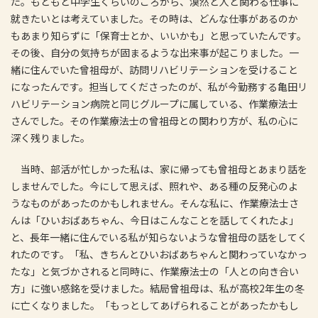
た。もともと中学生くらいのころから、漠然と人と関わる仕事に
就きたいとは考えていました。その時は、どんな仕事があるのか
もあまり知らずに「保育士とか、いいかも」と思っていたんです。
その後、自分の気持ちが固まるような出来事が起こりました。一
緒に住んでいた曾祖母が、訪問リハビリテーションを受けること
になったんです。担当してくださったのが、私が今勤務する亀田リ
ハビリテーション病院と同じグループに属している、作業療法士
さんでした。その作業療法士の曾祖母との関わり方が、私の心に
深く残りました。
当時、部活が忙しかった私は、家に帰っても曾祖母とあまり話を
しませんでした。今にして思えば、照れや、ある種の反発心のよ
うなものがあったのかもしれません。そんな私に、作業療法士さ
んは「ひいおばあちゃん、今日はこんなことを話してくれたよ」
と、長年一緒に住んでいる私が知らないような曾祖母の話をしてく
れたのです。「私、きちんとひいおばあちゃんと関わっていなかっ
たな」と気づかされると同時に、作業療法士の「人との向き合い
方」に強い感銘を受けました。結局曾祖母は、私が高校2年生の冬
に亡くなりました。「もっとしてあげられることがあったかもし