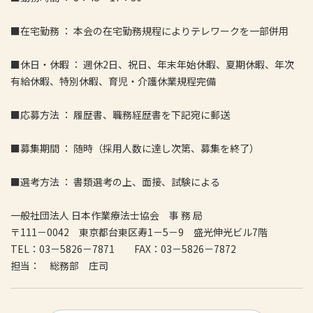
■在宅勤務 ： 本会の在宅勤務規程によりテレワークを一部併用
■休日・休暇 ： 週休2日、祝日、年末年始休暇、夏期休暇、年次
有給休暇、特別休暇、育児・介護休業規程完備
■応募方法 ： 履歴書、職務経歴書を下記宛に郵送
■募集期間 ： 随時（採用人数に達し次第、募集を終了）
■選考方法 ： 書類選考の上、面接、試験による
一般社団法人 日本作業療法士協会 事 務 局
〒111－0042 東京都台東区寿1－5－9 盛光伸光ビル7階
TEL：03－5826－7871 FAX：03－5826－7872
担当： 総務部 庄司