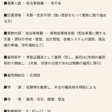
■募集人数 ： 総合事務職……若干名
■応募資格 ： 年齢・性別不問（強い意欲をもって業務に取り組め
る方）
■業務内容 ：総合事務職……事務局業務全般（担当事業に関する
文書・資料の作成・管理、会計管理、各種システムの運用、諸会
議の準備、渉外補助など）
■雇用条件 ： 常勤正職員として雇用（但し、最初は1年間の雇用
契約で開始し、1年後、労使の合意があれば無期の雇用に移行）
■雇用開始日 ： 応相談
■待 遇 ： 経験等を勘案し、本会の職員給与規程による
■保 険 ： 雇用、労災、健康、厚生
■勤務時間 ： 8：45～17：30