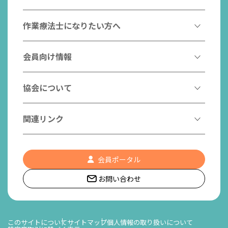
作業療法とは
作業療法士になりたい方へ
作業療法士とは
作業療法士になるには
会員向け情報
はたらく作業療法士
作業療法士として活躍する先輩
作業療法士のスゴ技
協会からのお知らせ
協会について
こんなところで活躍！作業療法士
作業療法士の支援を受ける
研修会一覧
作業療法士養成校一覧
会長挨拶
関連リンク
チームの中で活躍する作業療法士
日本作業療法学会
役員名簿
入会案内
作業療法士Q&A
PICK UP
協会認定資格リスト
社員名簿
認知症の方への作業療法
会員ポータル
都道府県作業療法士会
会員の福利厚生
組織図
お問い合わせ
作業療法士養成校一覧
作業療法の定義
世界作業療法士連盟 (WFOT)
所在地/アクセス
日本作業療法士連盟
このサイトについて
サイトマップ
個人情報の取り扱いについて