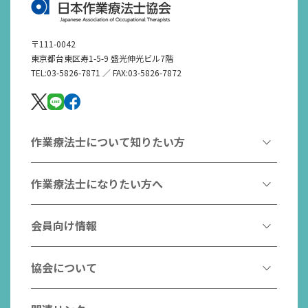
〒111-0042
東京都台東区寿1-5-9 盛光伸光ビル7階
TEL:03-5826-7871 ／ FAX:03-5826-7872
作業療法士について知りたい方
作業療法とは
作業療法士になりたい方へ
作業療法士とは
作業療法士になるには
会員向け情報
はたらく作業療法士
作業療法士として活躍する先輩
作業療法士のスゴ技
協会からのお知らせ
協会について
こんなところで活躍！作業療法士
作業療法士の支援を受ける
研修会一覧
作業療法士養成校一覧
会長挨拶