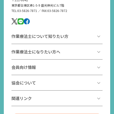
東京都台東区寿1-5-9 盛光伸光ビル7階
TEL:03-5826-7871 ／ FAX:03-5826-7872
作業療法士について知りたい方
作業療法とは
作業療法士になりたい方へ
作業療法士とは
作業療法士になるには
会員向け情報
はたらく作業療法士
作業療法士として活躍する先輩
作業療法士のスゴ技
協会からのお知らせ
協会について
こんなところで活躍！作業療法士
作業療法士の支援を受ける
研修会一覧
作業療法士養成校一覧
会長挨拶
関連リンク
チームの中で活躍する作業療法士
日本作業療法学会
役員名簿
入会案内
作業療法士Q&A
PICK UP
協会認定資格リスト
社員名簿