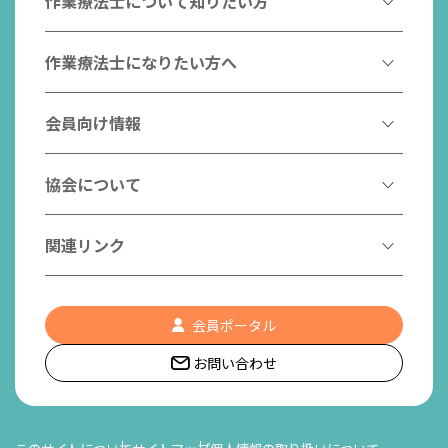
作業療法士について知りたい方
作業療法とは
作業療法士になりたい方へ
作業療法士とは
作業療法士になるには
会員向け情報
はたらく作業療法士
作業療法士として活躍する先輩
作業療法士のスゴ技
協会からのお知らせ
協会について
こんなところで活躍！作業療法士
作業療法士の支援を受ける
研修会一覧
作業療法士養成校一覧
会長挨拶
関連リンク
チームの中で活躍する作業療法士
日本作業療法学会
役員名簿
入会案内
作業療法士Q&A
PICK UP
協会認定資格リスト
社員名簿
認知症の方への作業療法
会員ポータル
都道府県作業療法士会
会員の福利厚生
組織図
お問い合わせ
作業療法士養成校一覧
作業療法の定義
世界作業療法士連盟 (WFOT)
所在地/アクセス
日本作業療法士連盟