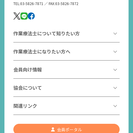
TEL:03-5826-7871 ／ FAX:03-5826-7872
作業療法士について知りたい方
作業療法とは
作業療法士になりたい方へ
作業療法士とは
作業療法士になるには
会員向け情報
はたらく作業療法士
作業療法士として活躍する先輩
作業療法士のスゴ技
協会からのお知らせ
協会について
こんなところで活躍！作業療法士
作業療法士の支援を受ける
研修会一覧
作業療法士養成校一覧
会長挨拶
関連リンク
チームの中で活躍する作業療法士
日本作業療法学会
役員名簿
入会案内
作業療法士Q&A
PICK UP
協会認定資格リスト
社員名簿
認知症の方への作業療法
会員ポータル
都道府県作業療法士会
会員の福利厚生