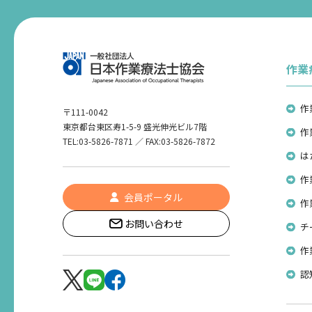
作業
作
〒111-0042
東京都台東区寿1-5-9 盛光伸光ビル7階
作
TEL:03-5826-7871 ／ FAX:03-5826-7872
は
作
会員ポータル
作
お問い合わせ
チ
作
認