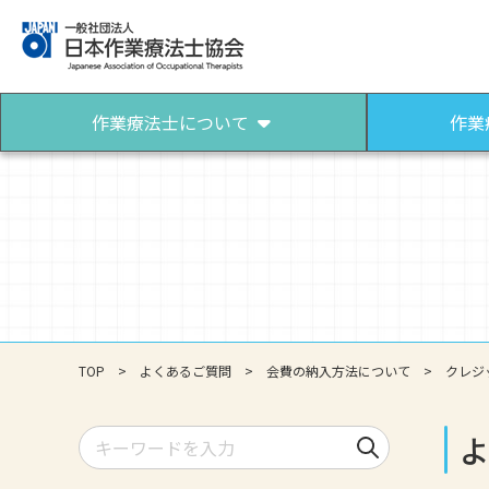
作業療法士について
作業
作業療法士について
作業療法士になるには
作業療法士とは
作業療法士になろう
パンフレット（作業療法）
TOP
よくあるご質問
会費の納入方法について
クレジ
検索