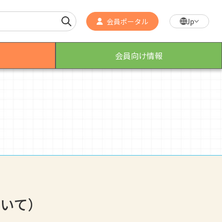
会員ポータル
Jp
会員向け情報
作業療法士のスゴ技
こんなところで活躍！作業療法士
ついて）