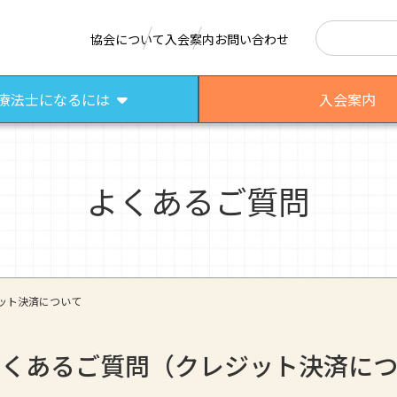
検索
協会について
入会案内
お問い合わせ
療法士になるには
入会案内
よくあるご質問
はたらく作業療法士
作業療法士として活躍する先輩
さまざまな作業療法場面
ット決済について
よくあるご質問（クレジット決済に