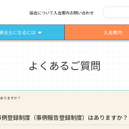
検索
協会について
入会案内
お問い合わせ
療法士になるには
入会案内
よくあるご質問
はたらく作業療法士
作業療法士として活躍する先輩
さまざまな作業療法場面
ありますか？
事例登録制度（事例報告登録制度）はありますか？