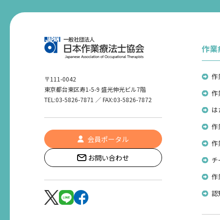
作業
作
〒111-0042
東京都台東区寿1-5-9 盛光伸光ビル7階
作
TEL:03-5826-7871 ／ FAX:03-5826-7872
は
作
会員ポータル
作
お問い合わせ
チ
作
認