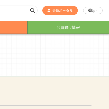
会員ポータル
Jp
会員向け情報
作業療法士のスゴ技
こんなところで活躍！作業療法士