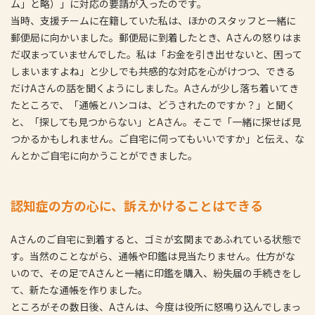
ム」と略）」に対応の要請が入ったのです。
当時、支援チームに在籍していた私は、ほかのスタッフと一緒に
郵便局に向かいました。郵便局に到着したとき、Aさんの怒りはま
だ収まっていませんでした。私は「お金を引き出せないと、困って
しまいますよね」と少しでも共感的な対応を心がけつつ、できる
だけAさんの話を聞くようにしました。Aさんが少し落ち着いてき
たところで、「通帳とハンコは、どうされたのですか？」と聞く
と、「探しても見つからない」とAさん。そこで「一緒に探せば見
つかるかもしれません。ご自宅に伺ってもいいですか」と伝え、な
んとかご自宅に向かうことができました。
認知症の方の心に、訴えかけることはできる
Aさんのご自宅に到着すると、ゴミが玄関まであふれている状態で
す。当然のことながら、通帳や印鑑は見当たりません。仕方がな
いので、その足でAさんと一緒に印鑑を購入、紛失届の手続きをし
て、新たな通帳を作りました。
ところがその数日後、Aさんは、今度は役所に怒鳴り込んでしまっ