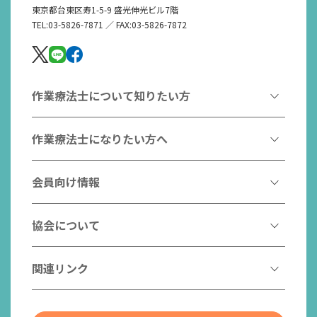
東京都台東区寿1-5-9 盛光伸光ビル7階
TEL:03-5826-7871 ／ FAX:03-5826-7872
作業療法士について知りたい方
作業療法とは
作業療法士になりたい方へ
作業療法士とは
作業療法士になるには
会員向け情報
はたらく作業療法士
作業療法士として活躍する先輩
作業療法士のスゴ技
協会からのお知らせ
協会について
こんなところで活躍！作業療法士
作業療法士の支援を受ける
研修会一覧
作業療法士養成校一覧
会長挨拶
関連リンク
チームの中で活躍する作業療法士
日本作業療法学会
役員名簿
入会案内
作業療法士Q&A
PICK UP
協会認定資格リスト
社員名簿