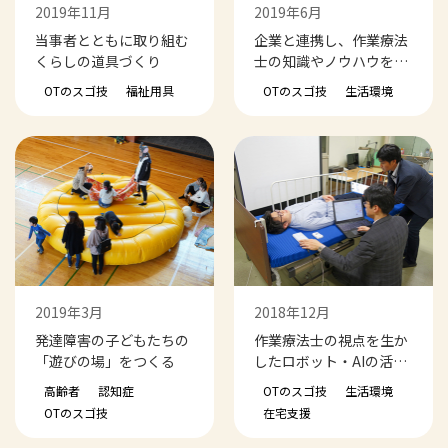
2019年11月
2019年6月
当事者とともに取り組む
企業と連携し、作業療法
くらしの道具づくり
士の知識やノウハウを広
げる
OTのスゴ技
福祉用具
OTのスゴ技
生活環境
2019年3月
2018年12月
発達障害の子どもたちの
作業療法士の視点を生か
「遊びの場」をつくる
したロボット・AIの活用
法
高齢者
認知症
OTのスゴ技
生活環境
OTのスゴ技
在宅支援