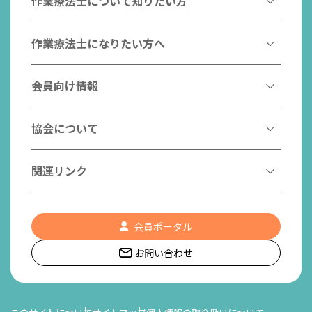
作業療法士について知りたい方
作業療法とは
作業療法士になりたい方へ
作業療法士とは
作業療法士になるには
会員向け情報
はたらく作業療法士
作業療法士として活躍する先輩
作業療法士のスゴ技
協会からのお知らせ
協会について
こんなところで活躍！作業療法士
作業療法士の支援を受ける
研修会一覧
作業療法士養成校一覧
会長挨拶
関連リンク
チームの中で活躍する作業療法士
日本作業療法学会
役員名簿
入会案内
作業療法士Q&A
PICK UP
協会認定資格リスト
社員名簿
認知症の方への作業療法
会員ポータル
都道府県作業療法士会
会員の福利厚生
組織図
お問い合わせ
作業療法士養成校一覧
作業療法の定義
世界作業療法士連盟 (WFOT)
所在地/アクセス
日本作業療法士連盟