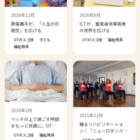
2016年12月
2016年6月
筋電義手が、「人生の可
ICTが、重度身体障害者
能性」を広げる
の世界を広げる
OTのスゴ技
子ども
OTのスゴ技
福祉用具
福祉用具
2016年2月
2015年12月
ベッドの上で過ごす時間
踊るリハビリテーショ
をもっと快適に。OT流
ン！「ニューロダンス」
ベッド活用法
OTのスゴ技
福祉用具
の取り組み
OTのスゴ技