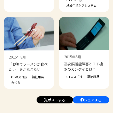
地域包括ケアシステム
2015年5月
2015年8月
高次脳機能障害とＩＴ機
「お箸でラーメンが食べ
器のカンケイとは？
たい」をかなえたい
OTのスゴ技
福祉用具
OTのスゴ技
福祉用具
食べる
ポストする
シェアする