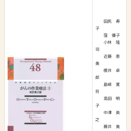
田尻 寿
子
窪 優子
小林 隆
司
近藤 恵
美
櫻井 卓
郎
島崎 寛
将
高田 明
子
中澤 英
之
藤井 美