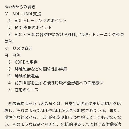
No.45からの続き
Ⅳ ADL・IADL支援
1 ADLトレーニングのポイント
2 IADL支援のポイント
3 ADL・IADLの各動作における評価，指導・トレーニングの具
体例
Ⅴ リスク管理
Ⅵ 事例
1 COPDの事例
2 肺線維症などの間質性肺疾患
3 肺結核後遺症
4 認知障害を呈する慢性呼吸不全患者への作業療法
5 在宅のケース
呼吸器疾患をもつ人の多くは、日常生活の中で重い息切れを体
験し、それによってADLやIADLが大きく制約されている。また、
慢性的な経過から、心理的不安や抑うつを抱えることも少なくな
い。そのような背景から近年、包括的呼吸リハにおける作業療法