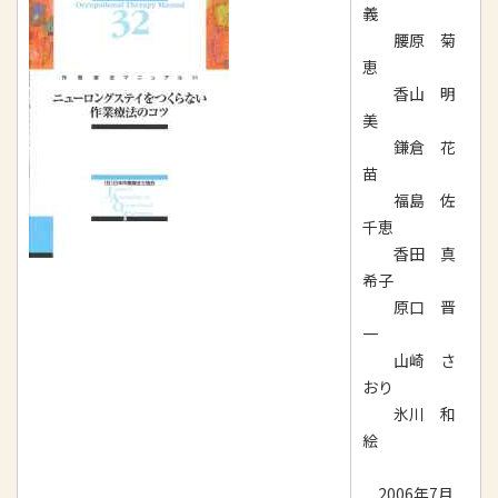
義
腰原 菊
恵
香山 明
美
鎌倉 花
苗
福島 佐
千恵
香田 真
希子
原口 晋
一
山崎 さ
おり
氷川 和
絵
2006年7月