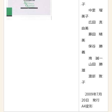
子
中里 瑠
美子
広田 真
由美
藤田 晴
美
保谷 勝
義
南 誠一
山田 勝
雄
渡部 敦
子
2009年7月
20日 発行
A4変形