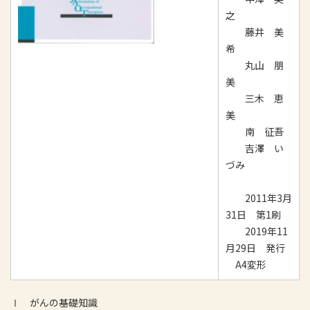
之
藤井 美
希
丸山 朋
美
三木 恵
美
南 征吾
吉澤 い
づみ
2011年3月
31日 第1刷
2019年11
月29日 発行
A4変形
Ⅰ がんの基礎知識