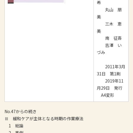
希
丸山 朋
美
三木 恵
美
南 征吾
吉澤 い
づみ
2011年3月
31日 第1刷
2019年11
月29日 発行
A4変形
No.47からの続き
Ⅲ 緩和ケアが主体となる時期の作業療法
1 総論
2 事例