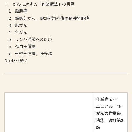
Ⅱ がんに対する「作業療法」の実際
1 脳腫瘍
2 頭頸部がん，頸部郭清術後の副神経麻痺
3 肺がん
4 乳がん
5 リンパ浮腫への対応
6 造血器腫瘍
7 骨軟部腫瘍，骨転移
No.48へ続く
作業療法マ
ニュアル 48
がんの作業療
法② 改訂第2
版