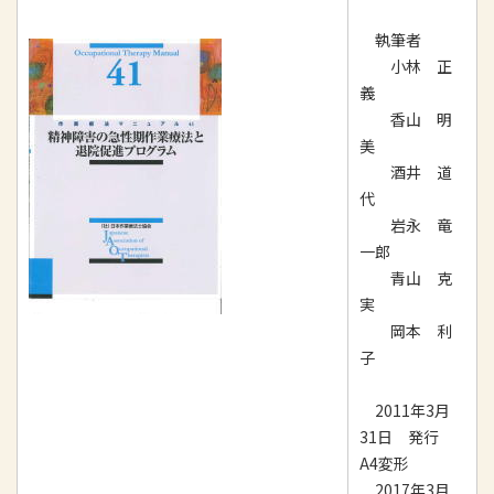
執筆者
小林 正
義
香山 明
美
酒井 道
代
岩永 竜
一郎
青山 克
実
岡本 利
子
2011年3月
31日 発行
A4変形
2017年3月