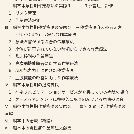
Ⅱ 脳卒中急性期作業療法の実際１ －リスク管理，評価
1 リスク管理
2 作業療法評価
Ⅲ 脳卒中急性期作業療法の実際２ －作業療法介入の考え方
1 ICU・SCUで行う場合の作業療法
2 意識障害がある場合の作業療法
3 座位が許可されていない時期からできる作業療法
4 離床段階の作業療法
5 高次脳機能障害に対する作業療法
6 ADL能力向上に向けた作業療法
7 上肢機能の改善に向けた作業療法
Ⅳ 脳卒中急性期の退院支援
1 在宅リハビリテーションサービスが充実している病院の場合
2 ケースマネジメントに積極的に取り組んでいる病院の場合
Ⅴ 脳卒中急性期作業療法の実際３ －事例を通じた作業療法の
理解
Ⅵ 脳卒中の治療（総論）
Ⅶ 脳卒中の急性期作業療法文献集