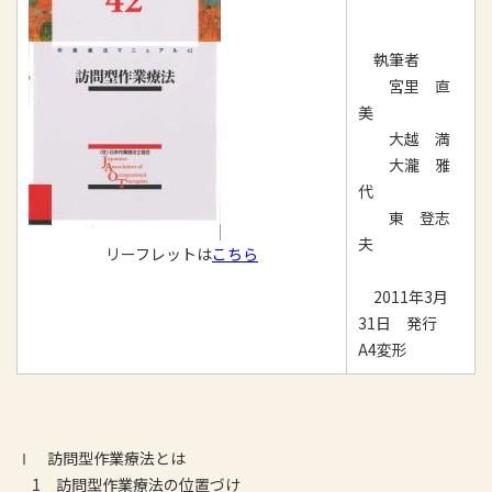
執筆者
宮里 直
美
大越 満
大瀧 雅
代
東 登志
夫
リーフレットは
こちら
2011年3月
31日 発行
A4変形
Ⅰ 訪問型作業療法とは
1 訪問型作業療法の位置づけ