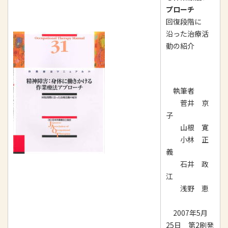
プローチ
回復段階に
沿った治療活
動の紹介
執筆者
菅井 京
子
山根 寛
小林 正
義
石井 政
江
浅野 恵
2007年5月
25日 第2刷発