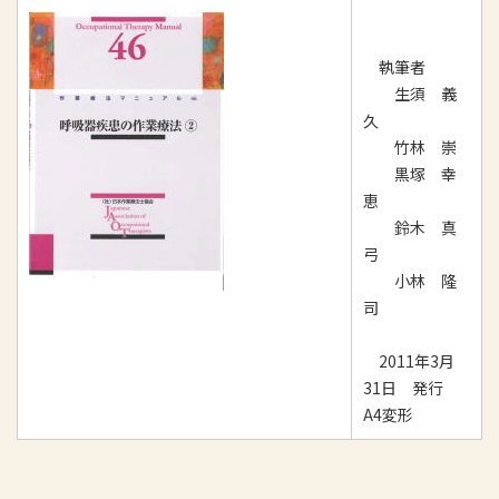
執筆者
生須 義
久
竹林 崇
黒塚 幸
恵
鈴木 真
弓
小林 隆
司
2011年3月
31日 発行
A4変形