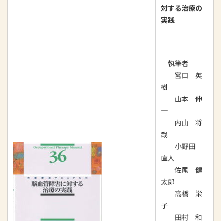
対する治療の
実践
執筆者
宮口 英
樹
山本 伸
一
内山 将
哉
小野田
直人
佐尾 健
太郎
高橋 栄
子
田村 和