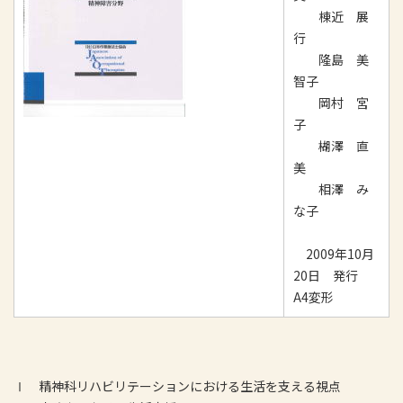
棟近 展
行
隆島 美
智子
岡村 宮
子
楜澤 直
美
相澤 み
な子
2009年10月
20日 発行
A4変形
Ⅰ 精神科リハビリテーションにおける生活を支える視点