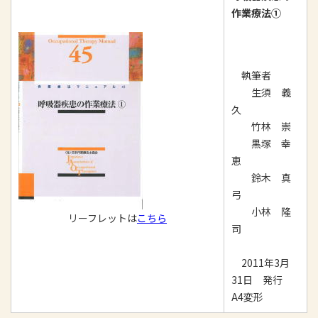
作業療法①
執筆者
生須 義
久
竹林 崇
黒塚 幸
恵
鈴木 真
弓
小林 隆
リーフレットは
こちら
司
2011年3月
31日 発行
A4変形