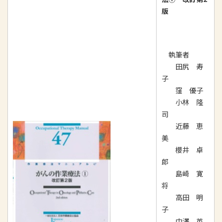
版
執筆者
田尻 寿
子
窪 優子
小林 隆
司
近藤 恵
美
櫻井 卓
郎
島崎 寛
将
高田 明
子
中澤 英