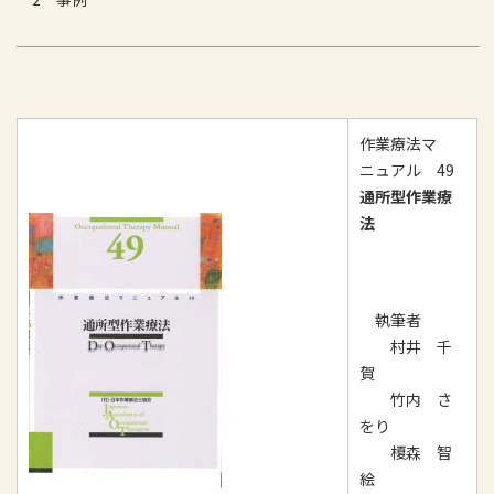
作業療法マ
ニュアル 49
通所型作業療
法
執筆者
村井 千
賀
竹内 さ
をり
榎森 智
絵