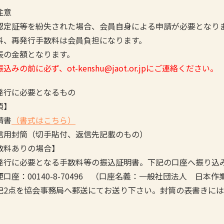
注意
認定証等を紛失された場合、会員自身による申請が必要となり
料、再発行手数料は会員負担になります。
の金額となります。
込みの前に必ず、ot-kenshu@jaot.or.jpにご連絡ください。
発行に必要となるもの
須】
請書
（
書式はこちら
）
信用封筒（切手貼付、返信先記載のもの）
数料ありの場合】
発行に必要となる手数料等の振込証明書。下記の口座へ振り込
口座：00140-8-70496 （口座名義：一般社団法人 日本
記2点を協会事務局へ郵送にてお送り下さい。封筒の表書きに
。