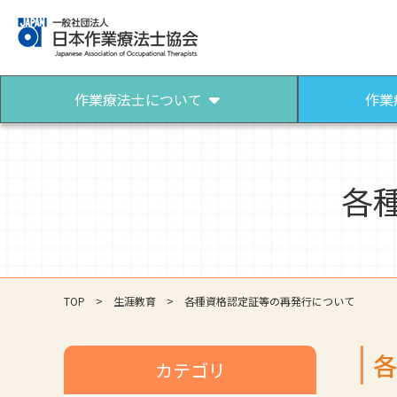
作業療法士について
作業
各
作業療法士について
作業療法士になるには
作業療法士とは
作業療法士になろう
パンフレット（作業療法）
TOP
生涯教育
各種資格認定証等の再発行について
カテゴリ