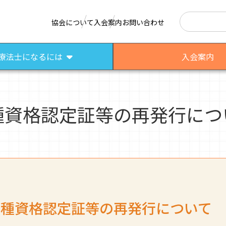
検索
協会について
入会案内
お問い合わせ
療法士になるには
入会案内
種資格認定証等の再発行につ
はたらく作業療法士
作業療法士として活躍する先輩
さまざまな作業療法場面
各種資格認定証等の再発行について