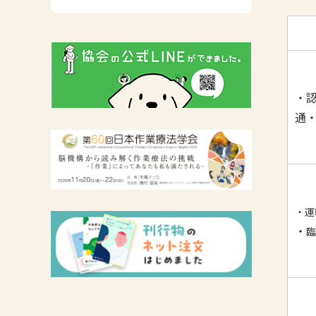
広報活動について
主な協会資料
・
通
・運
・
臨