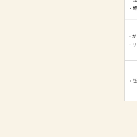
・
・が
・リ
・認