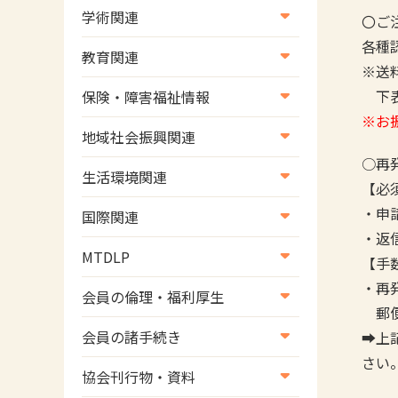
学術関連
〇ご
各種
学術・研究
教育関連
※送
学会
養成教育
下表
保険・障害福祉情報
学術誌
※お振
生涯教育
医療保険情報
地域社会振興関連
研修会
○再
介護保険情報
地域社会振興部地域事業支援
生活環境関連
協会認定資格試験・審査会情
【必
児童福祉・障害福祉情報
課【認知症対策班】
生活環境・福祉用具支援
報
・申
国際関連
地域社会振興部地域事業支援
・返
国際関連
課【地域包括ケア推進班】
MTDLP
【手
WFOT等海外関連情報
地域社会振興部地域事業支援
・再
MTDLP室
会員の倫理・福利厚生
課【運転と地域移動推進班】
郵便
会員向け団体保険のご案内
会員の諸手続き
➡上
スポーツ振興関連
さい
女性相談窓口
会員の諸手続き
災害対策関連
協会刊行物・資料
倫理関連情報