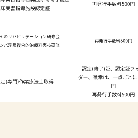
再発行手数料500円
臨床実習指導施設認定証
んのリハビリテーション研修会
再発行手数料500円
ンパ浮腫複合的治療料実技研修
認定(修了)証、認定証フ
ダー、徽章は、一点ごとに1
定(専門)作業療法士取得
円
再発行手数料500円