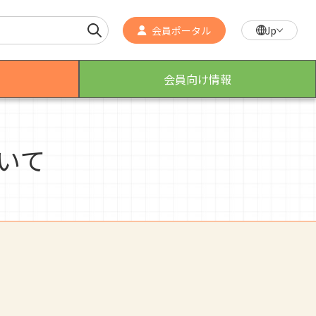
会員ポータル
Jp
会員向け情報
いて
作業療法士のスゴ技
こんなところで活躍！作業療法士