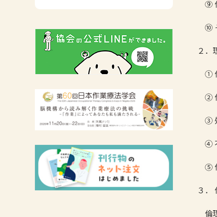
⑨ 
広報活動について
主な協会資料
⑩ 
２．
① 
② 
③ 
④ 
⑤ 
３．
倫理