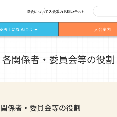
検索
協会について
入会案内
お問い合わせ
療法士になるには
入会案内
各関係者・委員会等の役割
はたらく作業療法士
作業療法士として活躍する先輩
さまざまな作業療法場面
各関係者・委員会等の役割