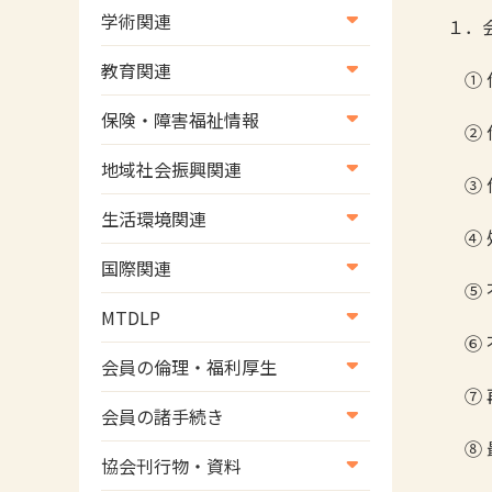
学術関連
１．
学術・研究
教育関連
① 
学会
養成教育
保険・障害福祉情報
② 
学術誌
生涯教育
医療保険情報
地域社会振興関連
③ 
研修会
介護保険情報
地域社会振興部地域事業支援
生活環境関連
協会認定資格試験・審査会情
④ 
児童福祉・障害福祉情報
課【認知症対策班】
生活環境・福祉用具支援
報
国際関連
地域社会振興部地域事業支援
⑤ 
国際関連
課【地域包括ケア推進班】
MTDLP
⑥ 
WFOT等海外関連情報
地域社会振興部地域事業支援
MTDLP室
会員の倫理・福利厚生
課【運転と地域移動推進班】
⑦ 
会員向け団体保険のご案内
会員の諸手続き
スポーツ振興関連
⑧ 
女性相談窓口
会員の諸手続き
災害対策関連
協会刊行物・資料
倫理関連情報