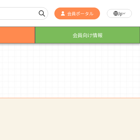
会員ポータル
Jp
会員向け情報
作業療法士のスゴ技
こんなところで活躍！作業療法士