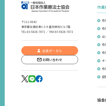
作業
作
〒111-0042
東京都台東区寿1-5-9 盛光伸光ビル7階
作
TEL:03-5826-7871 ／ FAX:03-5826-7872
は
作
会員ポータル
作
お問い合わせ
チ
作
認
協会