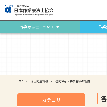
作業療法士について
作業
作業療法士について
作業療法士になるには
作業療法士とは
作業療法士になろう
パンフレット（作業療法）
TOP
倫理関連情報
各関係者・委員会等の役割
カテゴリ