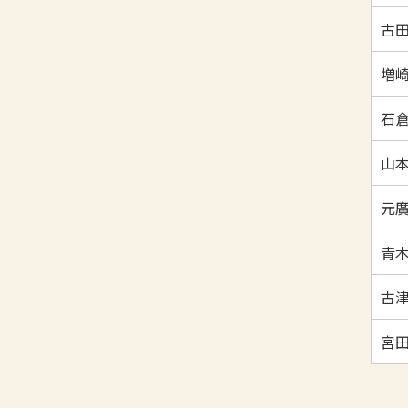
古田
増崎
石倉
山本
元廣
青木
古津
宮田