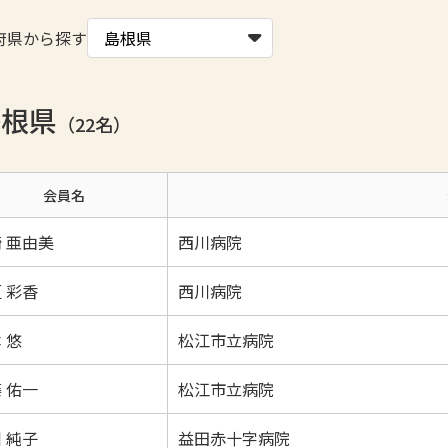
府県から探す
島根県
（22名）
会員名
 亜由美
西川病院
 彩香
西川病院
 悠
松江市立病院
 佑一
松江市立病院
 純子
益田赤十字病院