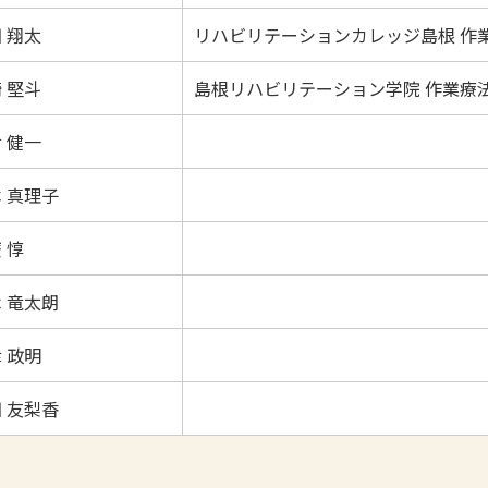
 翔太
リハビリテーションカレッジ島根 作
 堅斗
島根リハビリテーション学院 作業療
 健一
 真理子
 惇
 竜太朗
 政明
 友梨香