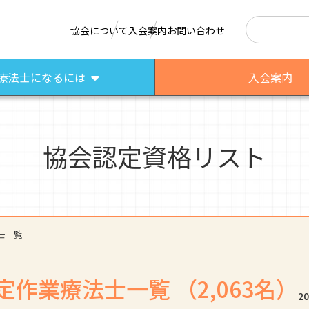
検索
協会について
入会案内
お問い合わせ
療法士になるには
入会案内
協会認定資格リスト
はたらく作業療法士
作業療法士として活躍する先輩
さまざまな作業療法場面
士一覧
定作業療法士一覧
（2,063名）
2