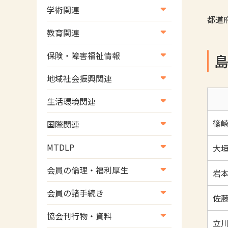
学術関連
都道
学術・研究
教育関連
学会
養成教育
保険・障害福祉情報
学術誌
生涯教育
医療保険情報
地域社会振興関連
研修会
介護保険情報
地域社会振興部地域事業支援
生活環境関連
協会認定資格試験・審査会情
児童福祉・障害福祉情報
課【認知症対策班】
生活環境・福祉用具支援
報
篠崎
国際関連
地域社会振興部地域事業支援
国際関連
課【地域包括ケア推進班】
MTDLP
大垣
WFOT等海外関連情報
地域社会振興部地域事業支援
MTDLP室
会員の倫理・福利厚生
岩本
課【運転と地域移動推進班】
会員向け団体保険のご案内
会員の諸手続き
スポーツ振興関連
佐藤
女性相談窓口
会員の諸手続き
災害対策関連
協会刊行物・資料
立川
倫理関連情報