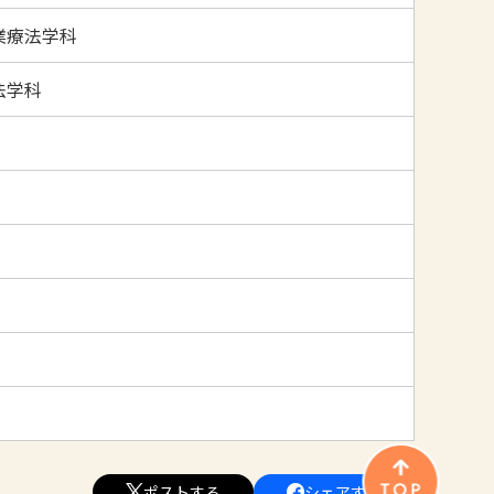
業療法学科
法学科
ポストする
シェアする