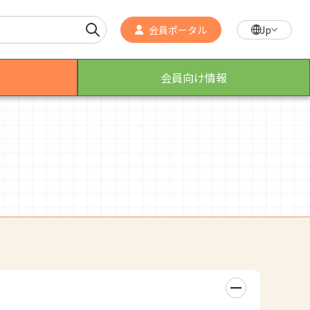
会員ポータル
Jp
会員向け情報
作業療法士のスゴ技
こんなところで活躍！作業療法士