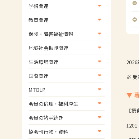
学術関連
学術・研究
教育関連
学会
養成教育
保険・障害福祉情報
学術誌
生涯教育
医療保険情報
地域社会振興関連
研修会
介護保険情報
地域社会振興部地域事業支援
生活環境関連
20
協会認定資格試験・審査会情
児童福祉・障害福祉情報
課【認知症対策班】
生活環境・福祉用具支援
報
国際関連
※ 
地域社会振興部地域事業支援
国際関連
課【地域包括ケア推進班】
MTDLP
▼ 
WFOT等海外関連情報
地域社会振興部地域事業支援
MTDLP室
会員の倫理・福利厚生
課【運転と地域移動推進班】
【摂
会員向け団体保険のご案内
会員の諸手続き
スポーツ振興関連
1201
女性相談窓口
会員の諸手続き
災害対策関連
協会刊行物・資料
倫理関連情報