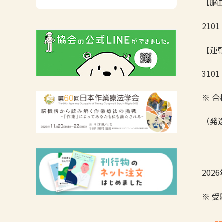
【脳
広報活動について
主な協会資料
210
【運
310
※ 
（発
20
※ 