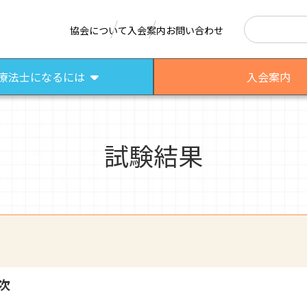
検索
協会について
入会案内
お問い合わせ
療法士になるには
入会案内
試験結果
はたらく作業療法士
作業療法士として活躍する先輩
さまざまな作業療法場面
次