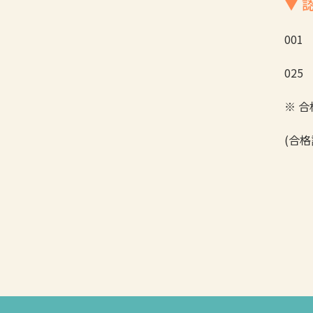
▼ 
001
025
※ 
(合