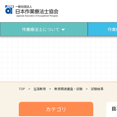
作業療法士について
作業
作業療法士について
作業療法士になるには
作業療法士とは
作業療法士になろう
パンフレット（作業療法）
TOP
生涯教育
教育関連審査・試験
試験結果
目
カテゴリ