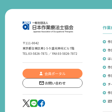
作業
作
〒111-0042
東京都台東区寿1-5-9 盛光伸光ビル7階
作
TEL:03-5826-7871 ／ FAX:03-5826-7872
は
作
会員ポータル
作
お問い合わせ
チ
作
認