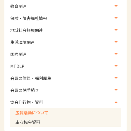
学術・研究
教育関連
学会
養成教育
保険・障害福祉情報
学術誌
生涯教育
医療保険情報
地域社会振興関連
研修会
介護保険情報
地域社会振興部地域事業支援課【認知症対策班】
生活環境関連
協会認定資格試験・審査会情報
児童福祉・障害福祉情報
地域社会振興部地域事業支援課【地域包括ケア推進班】
生活環境・福祉用具支援
国際関連
地域社会振興部地域事業支援課【運転と地域移動推進
国際関連
MTDLP
班】
WFOT等海外関連情報
スポーツ振興関連
MTDLP室
会員の倫理・福利厚生
災害対策関連
会員向け団体保険のご案内
会員の諸手続き
女性相談窓口
会員の諸手続き
協会刊行物・資料
倫理関連情報
広報活動について
主な協会資料