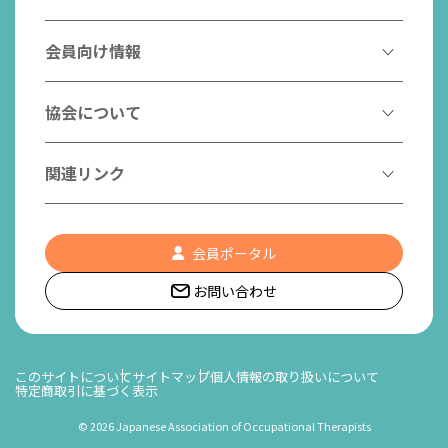
作業療法士とは
作業療法士になるには
会員向け情報
はたらく作業療法士
作業療法士として活躍する先輩
作業療法士のスゴ技
協会からのお知らせ
協会について
こんなところで活躍！作業療法士
作業療法士の支援を受ける
研修会一覧
作業療法士養成校一覧
会長挨拶
関連リンク
チームの中で活躍する作業療法士
日本作業療法学会
役員名簿
入会案内
作業療法士Q&A
PICK UP
協会認定資格リスト
社員名簿
認知症の方への作業療法
会員ポータル
都道府県作業療法士会
会員の福利厚生
組織図
お問い合わせ
作業療法士養成校一覧
作業療法の定義
世界作業療法士連盟 (WFOT)
所在地/アクセス
日本作業療法士連盟
このサイトについて
サイトマップ
個人情報の取り扱いについて
特定商取引に基づく表示
リンク集
©
2026 Japanese Association of Occupational Therapists