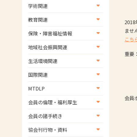
学術関連
学術・研究
教育関連
20
学会
ませ
養成教育
保険・障害福祉情報
こち
学術誌
生涯教育
医療保険情報
地域社会振興関連
研修会
重要
介護保険情報
地域社会振興部地域事業支援
生活環境関連
協会認定資格試験・審査会情
児童福祉・障害福祉情報
課【認知症対策班】
作業
生活環境・福祉用具支援
報
国際関連
地域社会振興部地域事業支援
ご
国際関連
課【地域包括ケア推進班】
MTDLP
WFOT等海外関連情報
会員
地域社会振興部地域事業支援
MTDLP室
会員の倫理・福利厚生
課【運転と地域移動推進班】
会員向け団体保険のご案内
会員の諸手続き
スポーツ振興関連
女性相談窓口
会員の諸手続き
災害対策関連
協会刊行物・資料
倫理関連情報