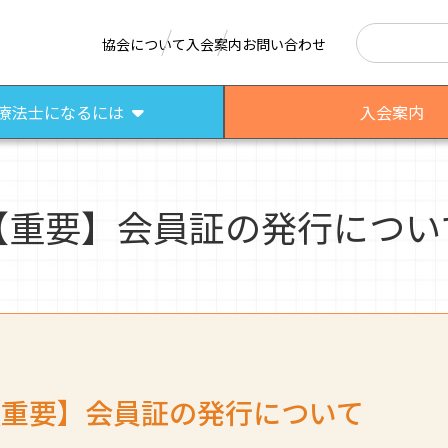
検索
協会について
入会案内
お問い合わせ
療法士になるには
入会案内
【重要】会員証の発行につい
はたらく作業療法士
作業療法士として活躍する先輩
さまざまな作業療法場面
【重要】会員証の発行について