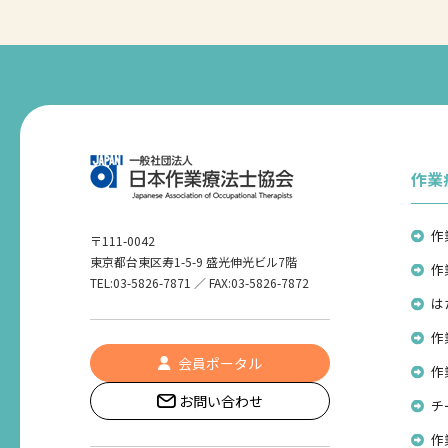
作業
作
〒111-0042
東京都台東区寿1-5-9 盛光伸光ビル7階
作
TEL:03-5826-7871 ／ FAX:03-5826-7872
は
作
会員ポータル
作
お問い合わせ
チ
作