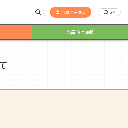
会員ポータル
Jp
会員向け情報
て
作業療法士のスゴ技
こんなところで活躍！作業療法士