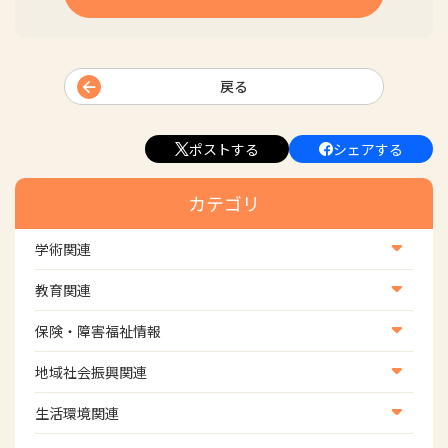
戻る
ポストする
シェアする
カテゴリ
学術関連
学術・研究
教育関連
学会
養成教育
保険・障害福祉情報
学術誌
生涯教育
医療保険情報
地域社会振興関連
研修会
介護保険情報
地域社会振興部地域事業支援課【認知症対策班】
生活環境関連
協会認定資格試験・審査会情報
児童福祉・障害福祉情報
地域社会振興部地域事業支援課【地域包括ケア推進班】