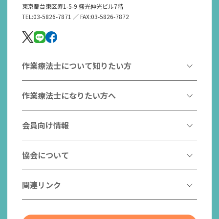
東京都台東区寿1-5-9 盛光伸光ビル7階
TEL:03-5826-7871 ／ FAX:03-5826-7872
作業療法士について知りたい方
作業療法とは
作業療法士になりたい方へ
作業療法士とは
作業療法士になるには
会員向け情報
はたらく作業療法士
作業療法士として活躍する先輩
作業療法士のスゴ技
協会からのお知らせ
協会について
こんなところで活躍！作業療法士
作業療法士の支援を受ける
研修会一覧
作業療法士養成校一覧
会長挨拶
関連リンク
チームの中で活躍する作業療法士
日本作業療法学会
役員名簿
入会案内
作業療法士Q&A
PICK UP
協会認定資格リスト
社員名簿