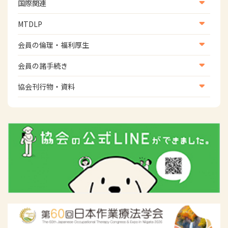
生活環境・福祉用具支援
国際関連
地域社会振興部地域事業支援課【運転と地域移動推進
国際関連
MTDLP
班】
WFOT等海外関連情報
スポーツ振興関連
MTDLP室
会員の倫理・福利厚生
災害対策関連
会員向け団体保険のご案内
会員の諸手続き
女性相談窓口
会員の諸手続き
協会刊行物・資料
倫理関連情報
広報活動について
主な協会資料