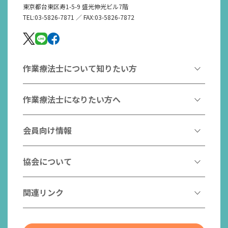
東京都台東区寿1-5-9 盛光伸光ビル7階
TEL:03-5826-7871 ／ FAX:03-5826-7872
作業療法士について知りたい方
作業療法とは
作業療法士になりたい方へ
作業療法士とは
作業療法士になるには
会員向け情報
はたらく作業療法士
作業療法士として活躍する先輩
作業療法士のスゴ技
協会からのお知らせ
協会について
こんなところで活躍！作業療法士
作業療法士の支援を受ける
研修会一覧
作業療法士養成校一覧
会長挨拶
関連リンク
チームの中で活躍する作業療法士
日本作業療法学会
役員名簿
入会案内
作業療法士Q&A
PICK UP
協会認定資格リスト
社員名簿