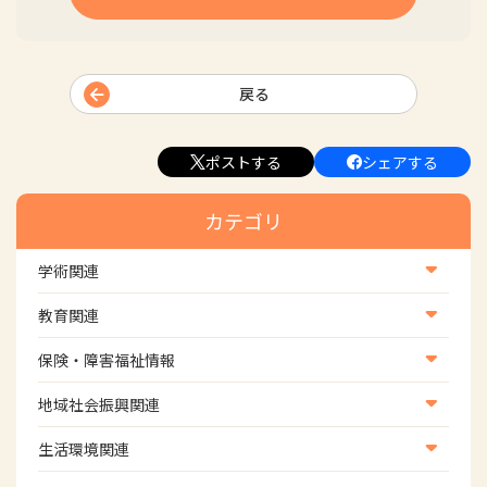
戻る
ポストする
シェアする
カテゴリ
学術関連
学術・研究
教育関連
学会
養成教育
保険・障害福祉情報
学術誌
生涯教育
医療保険情報
地域社会振興関連
研修会
介護保険情報
地域社会振興部地域事業支援課【認知症対策班】
生活環境関連
協会認定資格試験・審査会情報
児童福祉・障害福祉情報
地域社会振興部地域事業支援課【地域包括ケア推進班】