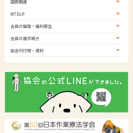
生活環境・福祉用具支援
国際関連
地域社会振興部地域事業支援課【運転と地域移動推進
国際関連
MTDLP
班】
WFOT等海外関連情報
スポーツ振興関連
MTDLP室
会員の倫理・福利厚生
災害対策関連
会員向け団体保険のご案内
会員の諸手続き
女性相談窓口
会員の諸手続き
協会刊行物・資料
倫理関連情報
広報活動について
主な協会資料