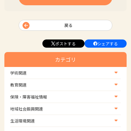
戻る
ポストする
シェアする
カテゴリ
学術関連
学術・研究
教育関連
学会
養成教育
保険・障害福祉情報
学術誌
生涯教育
医療保険情報
地域社会振興関連
研修会
介護保険情報
地域社会振興部地域事業支援課【認知症対策班】
生活環境関連
協会認定資格試験・審査会情報
児童福祉・障害福祉情報
地域社会振興部地域事業支援課【地域包括ケア推進班】