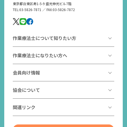
東京都台東区寿1-5-9 盛光伸光ビル7階
TEL:03-5826-7871 ／ FAX:03-5826-7872
作業療法士について知りたい方
作業療法とは
作業療法士になりたい方へ
作業療法士とは
作業療法士になるには
会員向け情報
はたらく作業療法士
作業療法士として活躍する先輩
作業療法士のスゴ技
協会からのお知らせ
協会について
こんなところで活躍！作業療法士
作業療法士の支援を受ける
研修会一覧
作業療法士養成校一覧
会長挨拶
関連リンク
チームの中で活躍する作業療法士
日本作業療法学会
役員名簿
入会案内
作業療法士Q&A
PICK UP
協会認定資格リスト
社員名簿