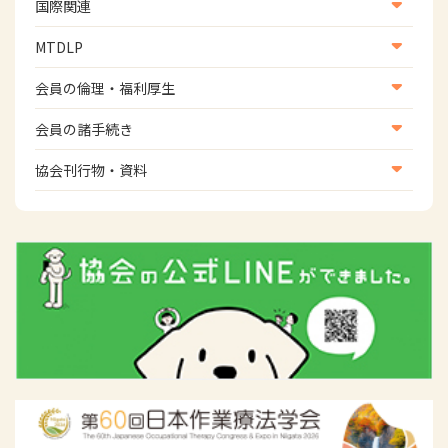
生活環境・福祉用具支援
国際関連
地域社会振興部地域事業支援課【運転と地域移動推進
国際関連
MTDLP
班】
WFOT等海外関連情報
スポーツ振興関連
MTDLP室
会員の倫理・福利厚生
災害対策関連
会員向け団体保険のご案内
会員の諸手続き
女性相談窓口
会員の諸手続き
協会刊行物・資料
倫理関連情報
広報活動について
主な協会資料