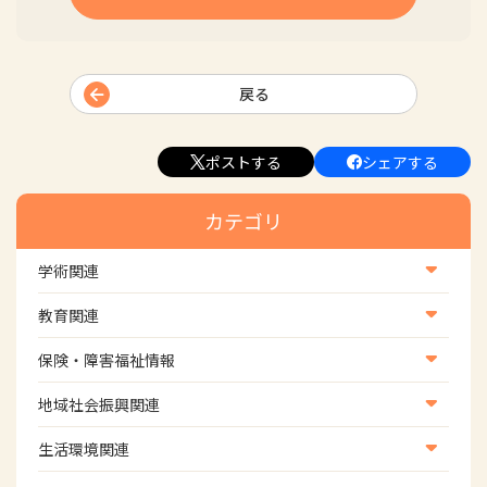
戻る
ポストする
シェアする
カテゴリ
学術関連
学術・研究
教育関連
学会
養成教育
保険・障害福祉情報
学術誌
生涯教育
医療保険情報
地域社会振興関連
研修会
介護保険情報
地域社会振興部地域事業支援課【認知症対策班】
生活環境関連
協会認定資格試験・審査会情報
児童福祉・障害福祉情報
地域社会振興部地域事業支援課【地域包括ケア推進班】