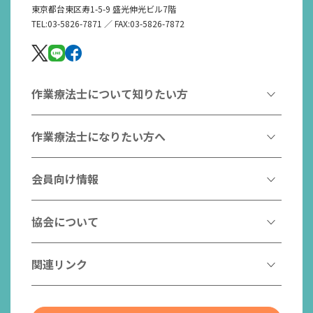
東京都台東区寿1-5-9 盛光伸光ビル7階
TEL:03-5826-7871 ／ FAX:03-5826-7872
作業療法士について知りたい方
作業療法とは
作業療法士になりたい方へ
作業療法士とは
作業療法士になるには
会員向け情報
はたらく作業療法士
作業療法士として活躍する先輩
作業療法士のスゴ技
協会からのお知らせ
協会について
こんなところで活躍！作業療法士
作業療法士の支援を受ける
研修会一覧
作業療法士養成校一覧
会長挨拶
関連リンク
チームの中で活躍する作業療法士
日本作業療法学会
役員名簿
入会案内
作業療法士Q&A
PICK UP
協会認定資格リスト
社員名簿