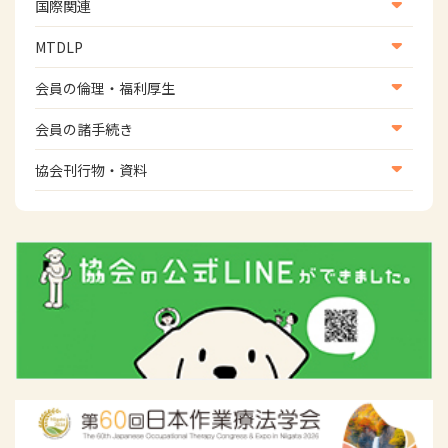
生活環境・福祉用具支援
国際関連
地域社会振興部地域事業支援課【運転と地域移動推進
国際関連
MTDLP
班】
WFOT等海外関連情報
スポーツ振興関連
MTDLP室
会員の倫理・福利厚生
災害対策関連
会員向け団体保険のご案内
会員の諸手続き
女性相談窓口
会員の諸手続き
協会刊行物・資料
倫理関連情報
広報活動について
主な協会資料