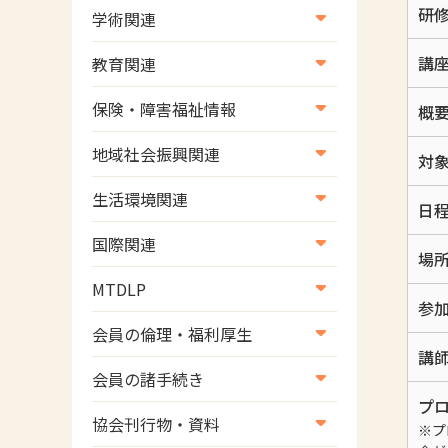
研
学術関連
学術・研究
講
教育関連
学会
養成教育
保険・障害福祉情報
概
学術誌
生涯教育
医療保険情報
地域社会振興関連
対
研修会
介護保険情報
地域社会振興部地域事業支援
生活環境関連
日
協会認定資格試験・審査会情
児童福祉・障害福祉情報
課【認知症対策班】
生活環境・福祉用具支援
報
国際関連
地域社会振興部地域事業支援
場
国際関連
課【地域包括ケア推進班】
MTDLP
参
WFOT等海外関連情報
地域社会振興部地域事業支援
MTDLP室
会員の倫理・福利厚生
課【運転と地域移動推進班】
講
会員向け団体保険のご案内
会員の諸手続き
スポーツ振興関連
プ
女性相談窓口
会員の諸手続き
災害対策関連
協会刊行物・資料
※プ
倫理関連情報