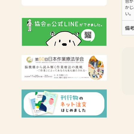
合が
広報活動について
かじ
い。
主な協会資料
備