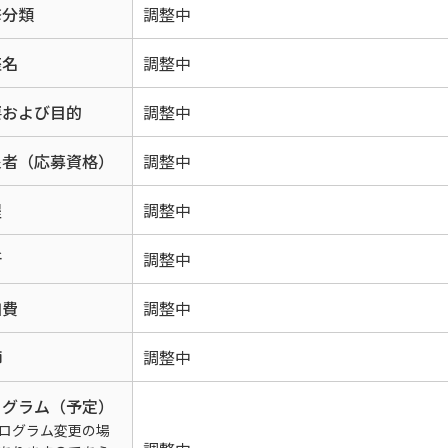
修分類
調整中
座名
調整中
要および目的
調整中
象者（応募資格）
調整中
程
調整中
所
調整中
加費
調整中
師
調整中
ログラム（予定）
ログラム変更の場