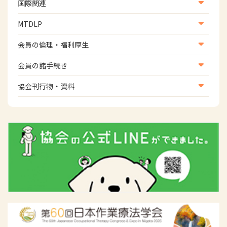
生活環境・福祉用具支援
国際関連
地域社会振興部地域事業支援課【運転と地域移動推進
国際関連
MTDLP
班】
WFOT等海外関連情報
スポーツ振興関連
MTDLP室
会員の倫理・福利厚生
災害対策関連
会員向け団体保険のご案内
会員の諸手続き
女性相談窓口
会員の諸手続き
協会刊行物・資料
倫理関連情報
広報活動について
主な協会資料