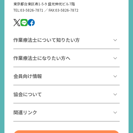
東京都台東区寿1-5-9 盛光伸光ビル7階
TEL:03-5826-7871 ／ FAX:03-5826-7872
作業療法士について知りたい方
作業療法とは
作業療法士になりたい方へ
作業療法士とは
作業療法士になるには
会員向け情報
はたらく作業療法士
作業療法士として活躍する先輩
作業療法士のスゴ技
協会からのお知らせ
協会について
こんなところで活躍！作業療法士
作業療法士の支援を受ける
研修会一覧
作業療法士養成校一覧
会長挨拶
関連リンク
チームの中で活躍する作業療法士
日本作業療法学会
役員名簿
入会案内
作業療法士Q&A
PICK UP
協会認定資格リスト
社員名簿