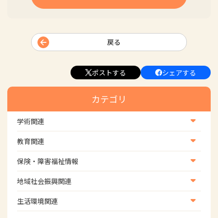
戻る
ポストする
シェアする
カテゴリ
学術関連
学術・研究
教育関連
学会
養成教育
保険・障害福祉情報
学術誌
生涯教育
医療保険情報
地域社会振興関連
研修会
介護保険情報
地域社会振興部地域事業支援課【認知症対策班】
生活環境関連
協会認定資格試験・審査会情報
児童福祉・障害福祉情報
地域社会振興部地域事業支援課【地域包括ケア推進班】