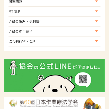
生活環境・福祉用具支援
国際関連
地域社会振興部地域事業支援課【運転と地域移動推進
国際関連
MTDLP
班】
WFOT等海外関連情報
スポーツ振興関連
MTDLP室
会員の倫理・福利厚生
災害対策関連
会員向け団体保険のご案内
会員の諸手続き
女性相談窓口
会員の諸手続き
協会刊行物・資料
倫理関連情報
広報活動について
主な協会資料