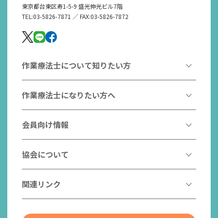
東京都台東区寿1-5-9 盛光伸光ビル7階
TEL:03-5826-7871 ／ FAX:03-5826-7872
作業療法士について知りたい方
作業療法とは
作業療法士になりたい方へ
作業療法士とは
作業療法士になるには
会員向け情報
はたらく作業療法士
作業療法士として活躍する先輩
作業療法士のスゴ技
協会からのお知らせ
協会について
こんなところで活躍！作業療法士
作業療法士の支援を受ける
研修会一覧
作業療法士養成校一覧
会長挨拶
関連リンク
チームの中で活躍する作業療法士
日本作業療法学会
役員名簿
入会案内
作業療法士Q&A
PICK UP
協会認定資格リスト
社員名簿