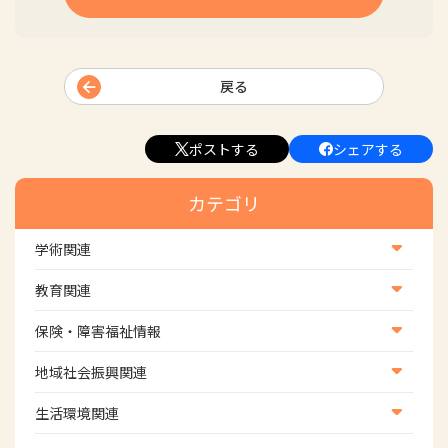
戻る
ポストする
シェアする
カテゴリ
学術関連
学術・研究
教育関連
学会
養成教育
保険・障害福祉情報
学術誌
生涯教育
医療保険情報
地域社会振興関連
研修会
介護保険情報
地域社会振興部地域事業支援課【認知症対策班】
生活環境関連
協会認定資格試験・審査会情報
児童福祉・障害福祉情報
地域社会振興部地域事業支援課【地域包括ケア推進班】