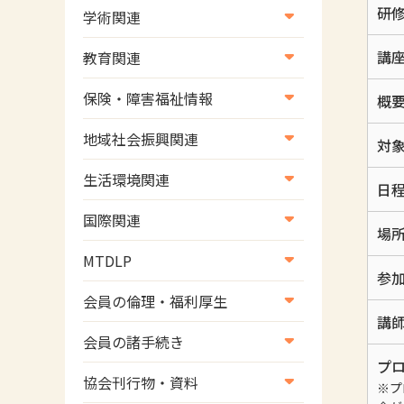
研
学術関連
学術・研究
講
教育関連
学会
養成教育
保険・障害福祉情報
概
学術誌
生涯教育
医療保険情報
地域社会振興関連
対
研修会
介護保険情報
地域社会振興部地域事業支援
生活環境関連
日
協会認定資格試験・審査会情
児童福祉・障害福祉情報
課【認知症対策班】
生活環境・福祉用具支援
報
国際関連
地域社会振興部地域事業支援
場
国際関連
課【地域包括ケア推進班】
MTDLP
参
WFOT等海外関連情報
地域社会振興部地域事業支援
MTDLP室
会員の倫理・福利厚生
課【運転と地域移動推進班】
講
会員向け団体保険のご案内
会員の諸手続き
スポーツ振興関連
プ
女性相談窓口
会員の諸手続き
災害対策関連
協会刊行物・資料
※プ
倫理関連情報