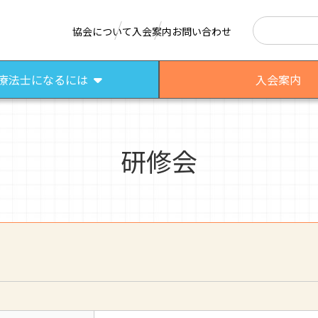
検索
協会について
入会案内
お問い合わせ
療法士になるには
入会案内
研修会
はたらく作業療法士
作業療法士として活躍する先輩
さまざまな作業療法場面