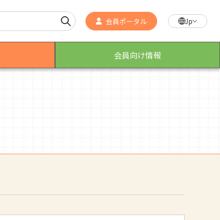
会員ポータル
Jp
会員向け情報
作業療法士のスゴ技
こんなところで活躍！作業療法士