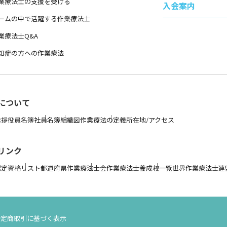
業療法士の支援を受ける
入会案内
ームの中で活躍する作業療法士
業療法士Q&A
知症の方への作業療法
について
挨拶
役員名簿
社員名簿
組織図
作業療法の定義
所在地/アクセス
リンク
認定資格リスト
都道府県作業療法士会
作業療法士養成校一覧
世界作業療法士連盟 
特定商取引に基づく表示