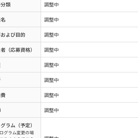
修分類
調整中
座名
調整中
要および目的
調整中
象者（応募資格）
調整中
程
調整中
所
調整中
加費
調整中
師
調整中
ログラム（予定）
ログラム変更の場