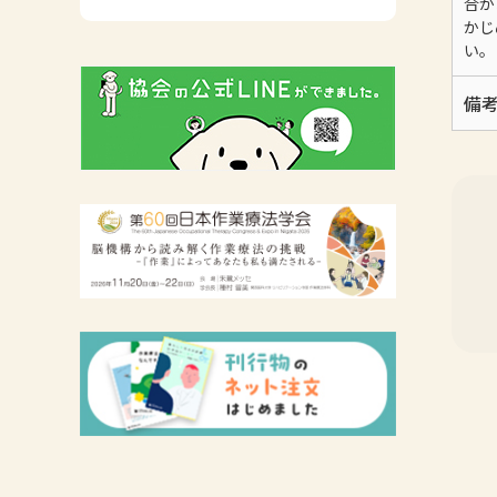
合が
広報活動について
かじ
い。
主な協会資料
備