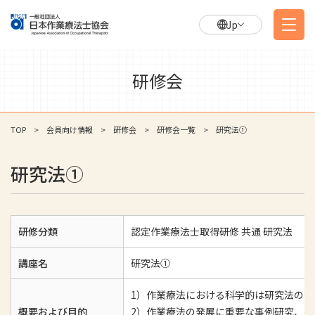
Jp
研修会
TOP
会員向け情報
研修会
研修会一覧
研究法①
研究法①
研修分類
認定作業療法士取得研修 共通 研究法
講座名
研究法①
1）作業療法における科学的は研究法の
概要および目的
2）作業療法の発展に重要な事例研究、