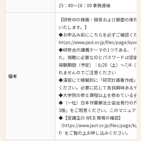
15：40～16：00 事務連絡
【研修中の録画・録音および画面の保存
いたします。】
◆お申込み前にこちらを必ずご確認くだ
https://www.jaot.or.jp/files/page/k
◆研修会の講義テーマの1つである、「
た。視聴に必要なIDとパスワードは受講
視聴期間（予定）：6/20（土）～7/4
れませんのでご注意ください
備考
◆演習にて模擬的に「研究計画書作成」
ください。必要に応じて各自興味あるテ
◆大学院の修士課程以上を修めている会
◆（一社）日本作業療法士協会発行の作業
3版」をご用意ください。このマニュアル
◆【受講生の WEB 環境の確認】
（https://www.jaot.or.jp/files/page/
f）をご覧の上お申し込みください。