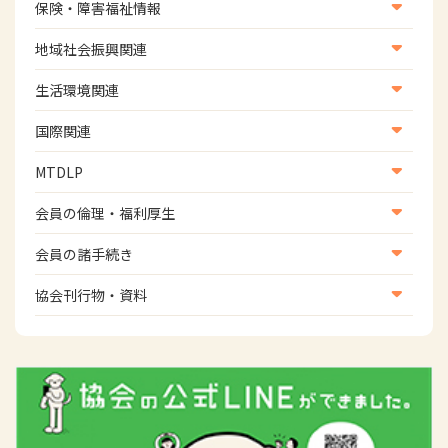
養成教育
保険・障害福祉情報
学術誌
生涯教育
医療保険情報
地域社会振興関連
研修会
介護保険情報
地域社会振興部地域事業支援課【認知症対策班】
生活環境関連
協会認定資格試験・審査会情報
児童福祉・障害福祉情報
地域社会振興部地域事業支援課【地域包括ケア推進班】
生活環境・福祉用具支援
国際関連
地域社会振興部地域事業支援課【運転と地域移動推進
国際関連
MTDLP
班】
WFOT等海外関連情報
スポーツ振興関連
MTDLP室
会員の倫理・福利厚生
災害対策関連
会員向け団体保険のご案内
会員の諸手続き
女性相談窓口
会員の諸手続き
協会刊行物・資料
倫理関連情報
広報活動について
主な協会資料