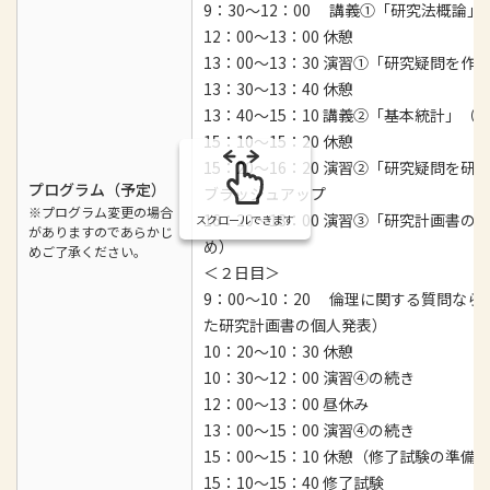
9：30～12：00 講義①「研究法概論
12：00～13：00 休憩
13：00～13：30 演習①「研究疑問を
13：30～13：40 休憩
13：40～15：10 講義②「基本統計」（
15：10～15：20 休憩
15：20～16：20 演習②「研究疑問を
プログラム（予定）
ブラッシュアップ
※プログラム変更の場合
16：20～18：00 演習③「研究計画
スクロールできます
がありますのであらかじ
め）
めご了承ください。
＜２日目＞
9：00～10：20 倫理に関する質問
た研究計画書の個人発表）
10：20～10：30 休憩
10：30～12：00 演習④の続き
12：00～13：00 昼休み
13：00～15：00 演習④の続き
15：00～15：10 休憩（修了試験の準備
15：10～15：40 修了試験