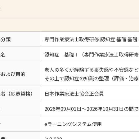
）
修分類
専門作業療法士取得研修 認知症 基礎 基礎
座名
認知症 基礎Ⅰ（専門作業療法士取得研修
老人の多くが経験する喪失感や不安感など
要および目的
その上で認知症の知識の整理（評価・治療
象者（応募資格）
日本作業療法士協会正会員
程
2026年09月01日～2026年10月31日の
所
eラーニングシステム使用