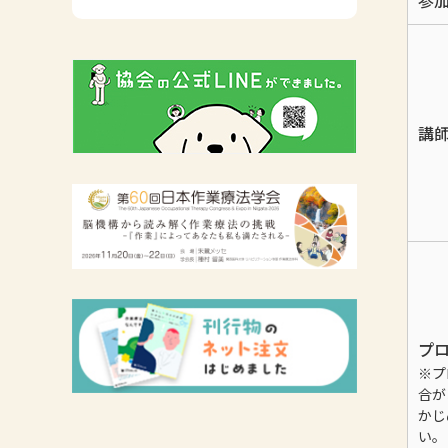
参
広報活動について
主な協会資料
講
プ
※プ
合が
かじ
い。