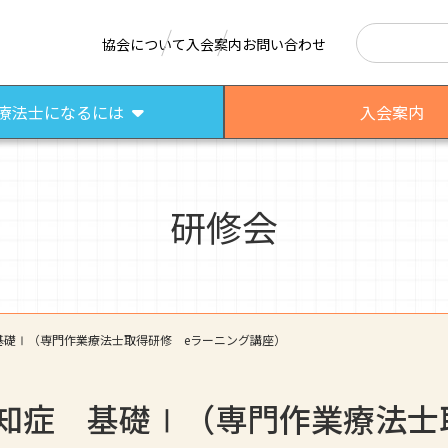
検索
協会について
入会案内
お問い合わせ
療法士になるには
入会案内
研修会
はたらく作業療法士
作業療法士として活躍する先輩
さまざまな作業療法場面
基礎Ⅰ（専門作業療法士取得研修 eラーニング講座）
知症 基礎Ⅰ（専門作業療法士