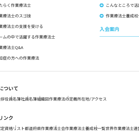
たらく作業療法士
こんなところで活
業療法士のスゴ技
作業療法士養成校
業療法士の支援を受ける
入会案内
ームの中で活躍する作業療法士
業療法士Q&A
知症の方への作業療法
について
挨拶
役員名簿
社員名簿
組織図
作業療法の定義
所在地/アクセス
リンク
認定資格リスト
都道府県作業療法士会
作業療法士養成校一覧
世界作業療法士連盟 