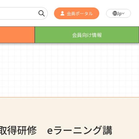
会員ポータル
Jp
会員向け情報
作業療法士のスゴ技
こんなところで活躍！作業療法士
取得研修 eラーニング講