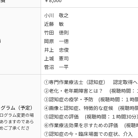
加費
￥8,000
小川 敬之
近藤 敏
竹田 徳則
師
岡原 一徳
井上 忠俊
上城 憲司
菅沼 一平
①専門作業療法士（認知症） 認定取得への
②老化・老年期障害とは？ (視聴時間：１
③認知症の疫学・予防 (視聴時間：１時間
ログラム（予定）
④画像と認知症、特徴的な症候 (視聴時間
ログラム変更の場
⑤認知症の評価 (視聴時間：１時間30分
ありますのであら
⑥作業療法効果を示すための評価 (視聴
めご了承くださ
⑦認知症の今・臨床場面での症状、介入 