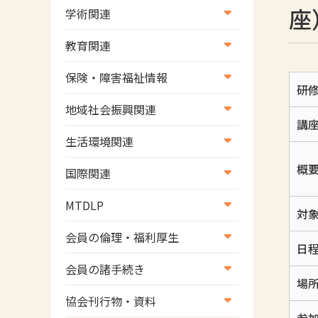
座
学術関連
学術・研究
教育関連
学会
養成教育
保険・障害福祉情報
研
学術誌
生涯教育
医療保険情報
地域社会振興関連
講
研修会
介護保険情報
地域社会振興部地域事業支援
生活環境関連
協会認定資格試験・審査会情
児童福祉・障害福祉情報
課【認知症対策班】
概
生活環境・福祉用具支援
報
国際関連
地域社会振興部地域事業支援
国際関連
課【地域包括ケア推進班】
MTDLP
対
WFOT等海外関連情報
地域社会振興部地域事業支援
MTDLP室
会員の倫理・福利厚生
課【運転と地域移動推進班】
日
会員向け団体保険のご案内
会員の諸手続き
スポーツ振興関連
場
女性相談窓口
会員の諸手続き
災害対策関連
協会刊行物・資料
倫理関連情報