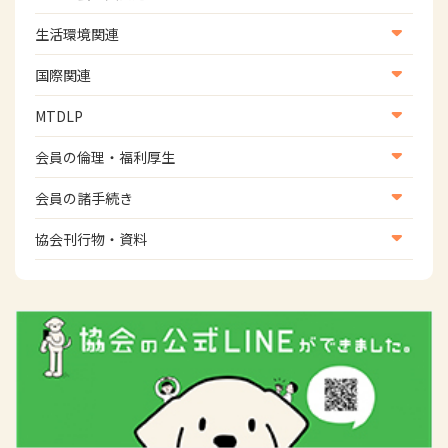
研修会
介護保険情報
地域社会振興部地域事業支援課【認知症対策班】
生活環境関連
協会認定資格試験・審査会情報
児童福祉・障害福祉情報
地域社会振興部地域事業支援課【地域包括ケア推進班】
生活環境・福祉用具支援
国際関連
地域社会振興部地域事業支援課【運転と地域移動推進
国際関連
MTDLP
班】
WFOT等海外関連情報
スポーツ振興関連
MTDLP室
会員の倫理・福利厚生
災害対策関連
会員向け団体保険のご案内
会員の諸手続き
女性相談窓口
会員の諸手続き
協会刊行物・資料
倫理関連情報
広報活動について
主な協会資料