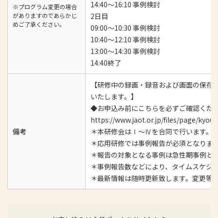
14:40〜16:10 事例検討
※プログラム変更の場合
がありますのであらかじ
2日目
めご了承ください。
09:00～10:30 事例検討
10:40～12:10 事例検討
13:00〜14:30 事例検討
14:40終了
【研修中の録画・録音および画面の保存
いたします。】
◆お申込み前にこちらを必ずご確認く
https://www.jaot.or.jp/files/page/k
備考
＊本研修会はⅠ～Ⅳを合同で行います。
＊応用研修では事例報告が必須となりま
＊報告の対象となる事例は急性期事例と
＊事例報告数などにより、タイムスケジ
＊最新情報は随時更新致します。変更等