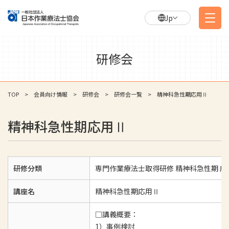
Jp
研修会
TOP
会員向け情報
研修会
研修会一覧
精神科急性期応用Ⅱ
精神科急性期応用Ⅱ
研修分類
専門作業療法士取得研修 精神科急性期 応
講座名
精神科急性期応用Ⅱ
□講義概要：
1）事例検討