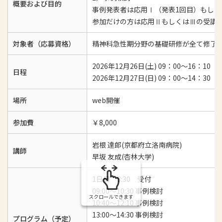
概要および目的
事例発表者は応用Ⅰ（発表1回目）もしく
参加だけの方は応用ⅡもしくはⅢの受講
対象者（応募資格）
精神科急性期分野の基礎研修が全て修了
2026年12月26日(土) 09：00～16：10
日程
2026年12月27日(日) 09：00～14：30
場所
web開催
参加費
￥8,000
岩根 達郎(京都府立洛南病院)
講師
早坂 友成(杏林大学)
1日目 8:30 受付
09:00～10:30 事例検討
スクロールできます
10:40～12:10 事例検討
13:00〜14:30 事例検討
プログラム（予定）