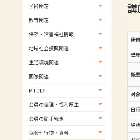
講
学術関連
学術・研究
教育関連
学会
養成教育
保険・障害福祉情報
研
学術誌
生涯教育
医療保険情報
地域社会振興関連
講
研修会
介護保険情報
地域社会振興部地域事業支援
生活環境関連
協会認定資格試験・審査会情
児童福祉・障害福祉情報
課【認知症対策班】
概
生活環境・福祉用具支援
報
国際関連
地域社会振興部地域事業支援
国際関連
課【地域包括ケア推進班】
MTDLP
対
WFOT等海外関連情報
地域社会振興部地域事業支援
MTDLP室
会員の倫理・福利厚生
課【運転と地域移動推進班】
日
会員向け団体保険のご案内
会員の諸手続き
スポーツ振興関連
場
女性相談窓口
会員の諸手続き
災害対策関連
協会刊行物・資料
倫理関連情報