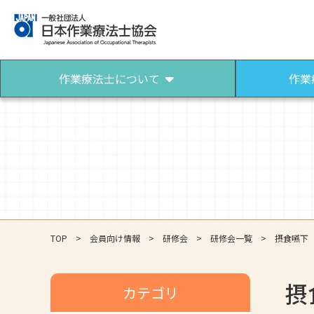
作業療法士について
作業
作業療法士について
作業療法士になるには
作業療法士とは
作業療法士になろう
パンフレット（作業療法）
TOP
会員向け情報
研修会
研修会一覧
摂食嚥下
摂
カテゴリ