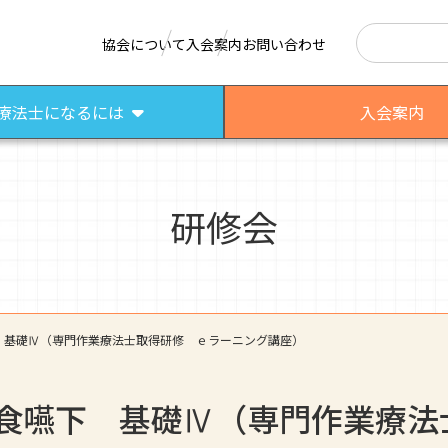
検索
協会について
入会案内
お問い合わせ
療法士になるには
入会案内
研修会
はたらく作業療法士
作業療法士として活躍する先輩
さまざまな作業療法場面
 基礎Ⅳ（専門作業療法士取得研修 ｅラーニング講座）
食嚥下 基礎Ⅳ（専門作業療法