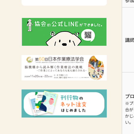
参
広報活動について
主な協会資料
講
プ
※プ
合が
かじ
い。