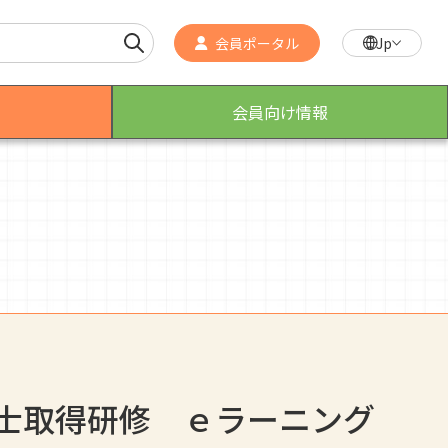
会員ポータル
Jp
会員向け情報
作業療法士のスゴ技
こんなところで活躍！作業療法士
士取得研修 ｅラーニング