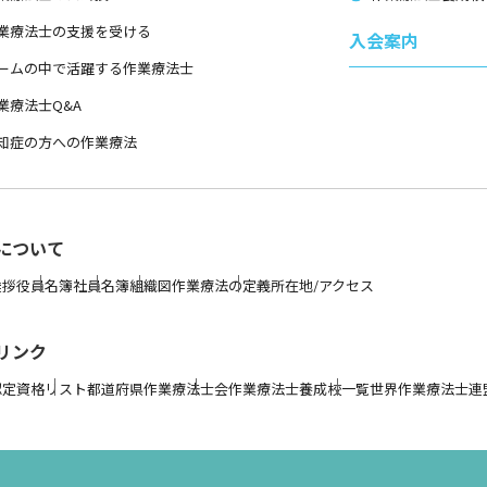
業療法士の支援を受ける
入会案内
ームの中で活躍する作業療法士
業療法士Q&A
知症の方への作業療法
について
挨拶
役員名簿
社員名簿
組織図
作業療法の定義
所在地/アクセス
リンク
認定資格リスト
都道府県作業療法士会
作業療法士養成校一覧
世界作業療法士連盟 