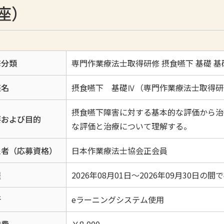
座）
修分類
専門作業療法士取得研修 摂食嚥下 基礎 基
座名
摂食嚥下 基礎Ⅳ（専門作業療法士取得研
摂食嚥下障害に対する基本的な評価から治
要および目的
な評価と治療について理解する。
象者（応募資格）
日本作業療法士協会正会員
程
2026年08月01日～2026年09月30日の
所
eラーニングシステム使用