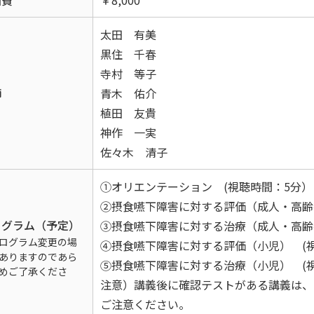
加費
￥8,000
太田 有美
黒住 千春
寺村 等子
師
青木 佑介
植田 友貴
神作 一実
佐々木 清子
①オリエンテーション (視聴時間：5分）
②摂食嚥下障害に対する評価（成人・高齢
ログラム（予定）
③摂食嚥下障害に対する治療（成人・高齢者
ログラム変更の場
④摂食嚥下障害に対する評価（小児） (
ありますのであら
⑤摂食嚥下障害に対する治療（小児） (
めご了承くださ
注意）講義後に確認テストがある講義は、
ご注意ください。