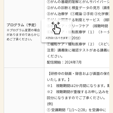
①がんの基礎的理解とがんサバイバーシ
②がんの診断と検査データの⾒⽅（画像診
③がん治療学（①概論 ②手術 ③化学療法
④がんに関連する制度とサービス (視聴
プログラム（予定）
⑤家族ケア・グリーフケア (視聴時間：
※プログラム変更の場合
⑥緩和ケア・緩和医療学（１）（トータ
がありますのであらかじ
聴時間：１時間20分）
スクロールできます
めご了承ください。
⑦緩和ケア・緩和医療学（２）（スピリチ
注意）講義後に確認テストがある講義は
ください。
配信開始：2024年7月
【研修中の録画・録音および画面の保存
いたします。】
※1 視聴期間は2か月間になります。期
※2 視聴期間が重複するお申し込みをい
回分になりますのでご了承ください。
(例)
① 受講期間「1/1～2/28」を受講中に