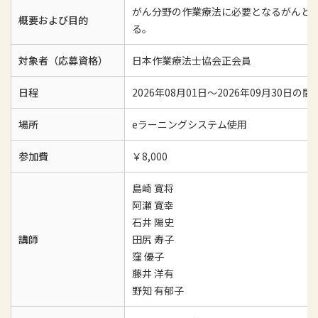
がん分野の作業療法に必要となるがんと
概要および目的
る。
対象者（応募資格）
日本作業療法士協会正会員
日程
2026年08月01日～2026年09月30日の
場所
eラーニングシステム使用
参加費
￥8,000
島崎 寛将
阿瀬 寛幸
石井 陽史
講師
田尻 寿子
窪 優子
藤井 洋有
野知 有郁子