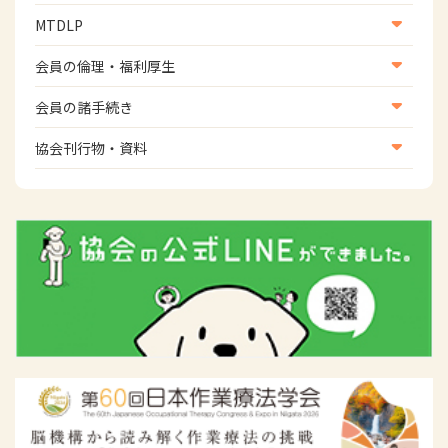
地域社会振興部地域事業支援課【運転と地域移動推進
国際関連
MTDLP
班】
WFOT等海外関連情報
スポーツ振興関連
MTDLP室
会員の倫理・福利厚生
災害対策関連
会員向け団体保険のご案内
会員の諸手続き
女性相談窓口
会員の諸手続き
協会刊行物・資料
倫理関連情報
広報活動について
主な協会資料