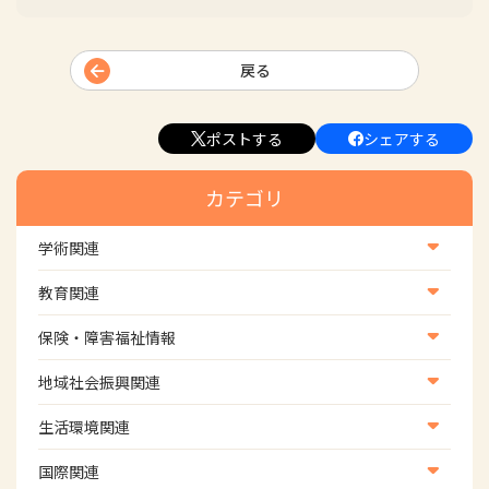
戻る
ポストする
シェアする
カテゴリ
学術関連
学術・研究
教育関連
学会
養成教育
保険・障害福祉情報
学術誌
生涯教育
医療保険情報
地域社会振興関連
研修会
介護保険情報
地域社会振興部地域事業支援課【認知症対策班】
生活環境関連
協会認定資格試験・審査会情報
児童福祉・障害福祉情報
地域社会振興部地域事業支援課【地域包括ケア推進班】
生活環境・福祉用具支援
国際関連