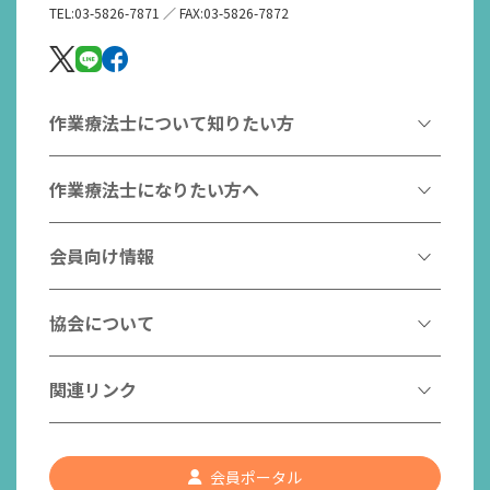
TEL:03-5826-7871 ／ FAX:03-5826-7872
作業療法士について知りたい方
作業療法とは
作業療法士になりたい方へ
作業療法士とは
作業療法士になるには
会員向け情報
はたらく作業療法士
作業療法士として活躍する先輩
作業療法士のスゴ技
協会からのお知らせ
協会について
こんなところで活躍！作業療法士
作業療法士の支援を受ける
研修会一覧
作業療法士養成校一覧
会長挨拶
関連リンク
チームの中で活躍する作業療法士
日本作業療法学会
役員名簿
入会案内
作業療法士Q&A
PICK UP
協会認定資格リスト
社員名簿
認知症の方への作業療法
会員ポータル
都道府県作業療法士会
会員の福利厚生