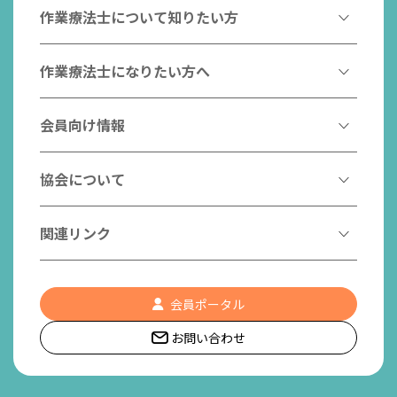
作業療法士について知りたい方
作業療法とは
作業療法士になりたい方へ
作業療法士とは
作業療法士になるには
会員向け情報
はたらく作業療法士
作業療法士として活躍する先輩
作業療法士のスゴ技
協会からのお知らせ
協会について
こんなところで活躍！作業療法士
作業療法士の支援を受ける
研修会一覧
作業療法士養成校一覧
会長挨拶
関連リンク
チームの中で活躍する作業療法士
日本作業療法学会
役員名簿
入会案内
作業療法士Q&A
PICK UP
協会認定資格リスト
社員名簿
認知症の方への作業療法
会員ポータル
都道府県作業療法士会
会員の福利厚生
組織図
お問い合わせ
作業療法士養成校一覧
作業療法の定義
世界作業療法士連盟 (WFOT)
所在地/アクセス