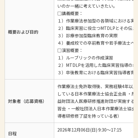
いのか一緒に考えていきたい。
□講義概要：
１）作業療法参加型の各領域における実
２）臨床実習に役立つMTDLPとその伝
概要および目的
３）診療参加型臨床教育の実際
４）養成校での卒前教育や若手療法士へ
□演習概要：
１）ルーブリックの作成演習
２）MTDLPを活用した臨床実習指導の
３）卒後教育における臨床実習指導者育
作業療法士免許取得後、実務経験4年以
している日本作業療法士協会正会員 ・厚
対象者（応募資格）
益財団法人医療研修推進財団が実施する理
習会 ・一般社団法人日本作業療法士協会
導者研修修了証を持っている者）
2026年12月06日(日) 9:30～17:15
日程