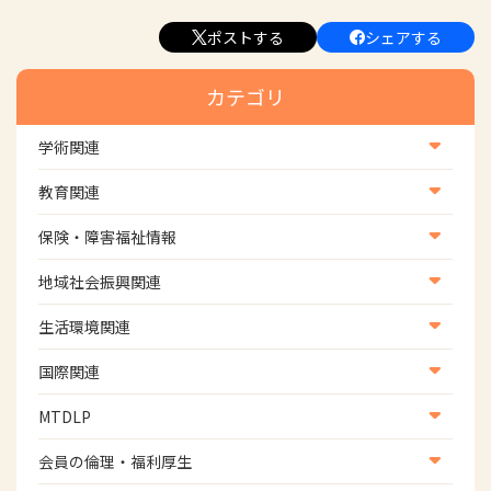
ポストする
シェアする
カテゴリ
学術関連
学術・研究
教育関連
学会
養成教育
保険・障害福祉情報
学術誌
生涯教育
医療保険情報
地域社会振興関連
研修会
介護保険情報
地域社会振興部地域事業支援課【認知症対策班】
生活環境関連
協会認定資格試験・審査会情報
児童福祉・障害福祉情報
地域社会振興部地域事業支援課【地域包括ケア推進班】
生活環境・福祉用具支援
国際関連
地域社会振興部地域事業支援課【運転と地域移動推進
国際関連
MTDLP
班】
WFOT等海外関連情報
スポーツ振興関連
MTDLP室
会員の倫理・福利厚生
災害対策関連