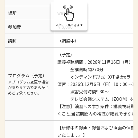
場所
web開催
スクロールできます
参加費
￥8,000
講師
（調整中）
（予定）
講義視聴期間：2026年11月16日（月）〜 2
全講義時間270分
プログラム（予定）
オンデマンド形式（OT協会eラーニ
※プログラム変更の場合
演習：2026年12月6日（日）10：00～17
がありますのであらかじ
演習受付時間9:30～
めご了承ください。
テレビ会議システム（ZOOM）を活
【注意】演習への参加条件：講義視聴期間
くこと.当該期間内の視聴が確認できない
【研修中の録画・録音および画面の保存
いたします。】