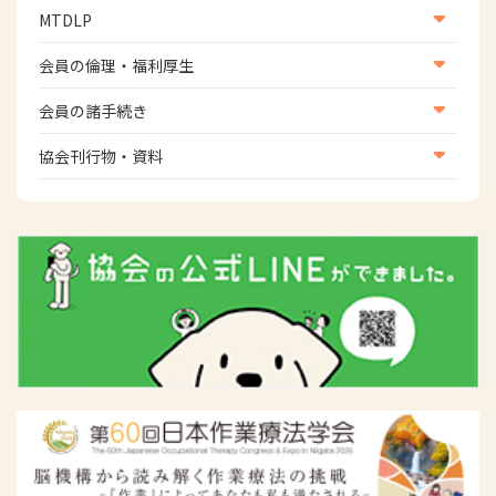
国際関連
MTDLP
班】
WFOT等海外関連情報
スポーツ振興関連
MTDLP室
会員の倫理・福利厚生
災害対策関連
会員向け団体保険のご案内
会員の諸手続き
女性相談窓口
会員の諸手続き
協会刊行物・資料
倫理関連情報
広報活動について
主な協会資料