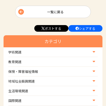
一覧に戻る
ポストする
シェアする
カテゴリ
学術関連
学術・研究
教育関連
学会
養成教育
保険・障害福祉情報
学術誌
生涯教育
医療保険情報
地域社会振興関連
研修会
介護保険情報
地域社会振興部地域事業支援課【認知症対策班】
生活環境関連
協会認定資格試験・審査会情報
児童福祉・障害福祉情報
地域社会振興部地域事業支援課【地域包括ケア推進班】
生活環境・福祉用具支援
国際関連
地域社会振興部地域事業支援課【運転と地域移動推進