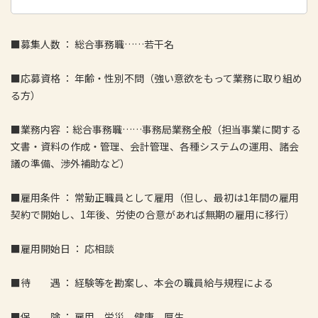
■募集人数 ： 総合事務職……若干名
■応募資格 ： 年齢・性別不問（強い意欲をもって業務に取り組め
る方）
■業務内容 ：総合事務職……事務局業務全般（担当事業に関する
文書・資料の作成・管理、会計管理、各種システムの運用、諸会
議の準備、渉外補助など）
■雇用条件 ： 常勤正職員として雇用（但し、最初は1年間の雇用
契約で開始し、1年後、労使の合意があれば無期の雇用に移行）
■雇用開始日 ： 応相談
■待 遇 ： 経験等を勘案し、本会の職員給与規程による
■保 険 ： 雇用、労災、健康、厚生