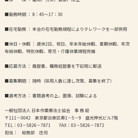
■勤務時間 ： 8：45～17：30
■在宅勤務 ： 本会の在宅勤務規程によりテレワークを一部併用
■休日・休暇 ： 週休2日、祝日、年末年始休暇、夏期休暇、年次
有給休暇、特別休暇、育児・介護休業規程完備
■応募方法 ： 履歴書、職務経歴書を下記宛に郵送
■募集期間 ： 随時（採用人数に達し次第、募集を終了）
■選考方法 ： 書類選考の上、面接、試験による
一般社団法人 日本作業療法士協会 事 務 局
〒111－0042 東京都台東区寿1－5－9 盛光伸光ビル7階
TEL：03－5826－7871 FAX：03－5826－7872
担当： 総務部 庄司