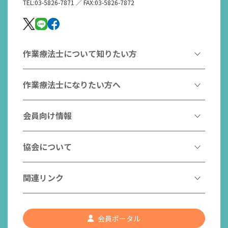
TEL:03-5826-7871 ／ FAX:03-5826-7872
作業療法士について知りたい方
作業療法とは
作業療法士になりたい方へ
作業療法士とは
作業療法士になるには
会員向け情報
はたらく作業療法士
作業療法士として活躍する先輩
作業療法士のスゴ技
協会からのお知らせ
協会について
こんなところで活躍！作業療法士
作業療法士の支援を受ける
研修会一覧
作業療法士養成校一覧
会長挨拶
関連リンク
チームの中で活躍する作業療法士
日本作業療法学会
役員名簿
入会案内
作業療法士Q&A
PICK UP
協会認定資格リスト
社員名簿
認知症の方への作業療法
会員ポータル
都道府県作業療法士会
会員の福利厚生
組織図