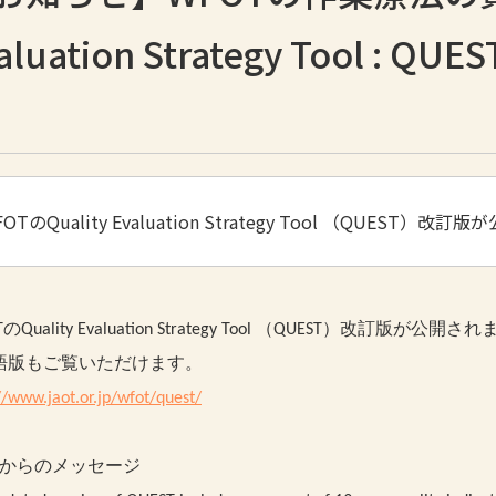
aluation Strategy Tool
FOTのQuality Evaluation Strategy Tool （QUEST）
Tの
Quality Evaluation Strategy Tool （QUEST）改訂版が公開
語版もご覧いただけます。
//www.jaot.or.jp/wfot/quest/
OTからのメッセージ