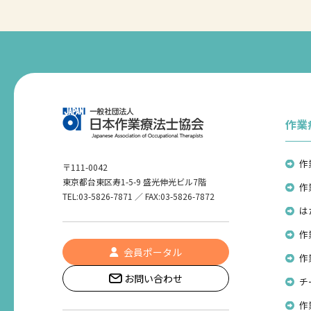
作業
作
〒111-0042
東京都台東区寿1-5-9 盛光伸光ビル7階
作
TEL:03-5826-7871 ／ FAX:03-5826-7872
は
作
会員ポータル
作
お問い合わせ
チ
作