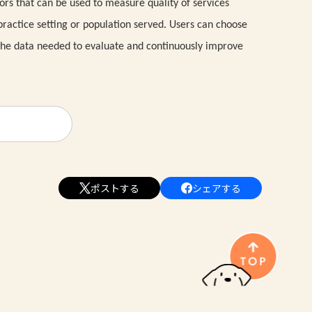
ors that can be used to measure quality of services
 practice setting or population served. Users can choose
f the data needed to evaluate and continuously improve
ポストする
シェアする