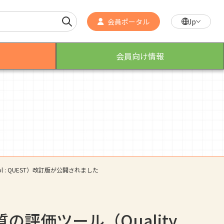
会員ポータル
Jp
会員向け情報
作業療法士のスゴ技
こんなところで活躍！作業療法士
Tool : QUEST）改訂版が公開されました
の評価ツール（Quality