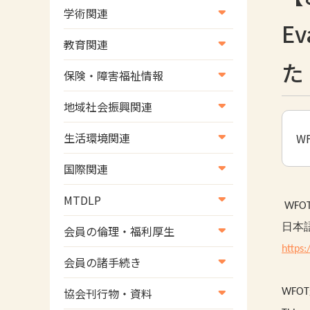
学術関連
Ev
学術・研究
教育関連
た
学会
養成教育
保険・障害福祉情報
学術誌
生涯教育
医療保険情報
地域社会振興関連
研修会
介護保険情報
地域社会振興部地域事業支援
生活環境関連
W
協会認定資格試験・審査会情
児童福祉・障害福祉情報
課【認知症対策班】
生活環境・福祉用具支援
報
国際関連
地域社会振興部地域事業支援
国際関連
課【地域包括ケア推進班】
MTDLP
WFO
WFOT等海外関連情報
地域社会振興部地域事業支援
MTDLP室
日本
会員の倫理・福利厚生
課【運転と地域移動推進班】
https:
会員向け団体保険のご案内
会員の諸手続き
スポーツ振興関連
女性相談窓口
会員の諸手続き
災害対策関連
協会刊行物・資料
WF
倫理関連情報