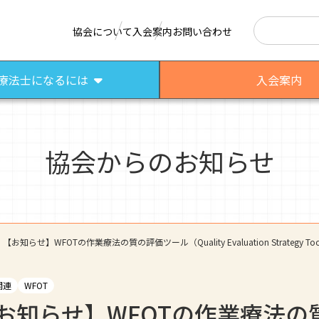
検索
協会について
入会案内
お問い合わせ
療法士になるには
入会案内
協会からのお知らせ
はたらく作業療法士
作業療法士として活躍する先輩
さまざまな作業療法場面
【お知らせ】WFOTの作業療法の質の評価ツール（Quality Evaluation Strategy 
関連
WFOT
お知らせ】WFOTの作業療法の質