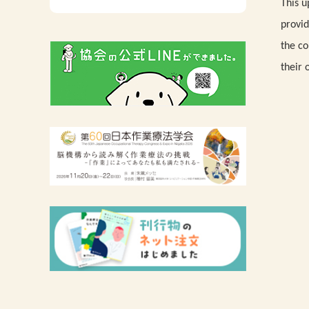
This u
広報活動について
provid
主な協会資料
the co
their 