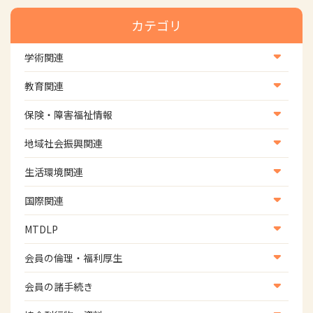
カテゴリ
学術関連
学術・研究
教育関連
学会
養成教育
保険・障害福祉情報
学術誌
生涯教育
医療保険情報
地域社会振興関連
研修会
介護保険情報
地域社会振興部地域事業支援課【認知症対策班】
生活環境関連
協会認定資格試験・審査会情報
児童福祉・障害福祉情報
地域社会振興部地域事業支援課【地域包括ケア推進班】
生活環境・福祉用具支援
国際関連
地域社会振興部地域事業支援課【運転と地域移動推進
国際関連
MTDLP
班】
WFOT等海外関連情報
スポーツ振興関連
MTDLP室
会員の倫理・福利厚生
災害対策関連
会員向け団体保険のご案内
会員の諸手続き
女性相談窓口
会員の諸手続き