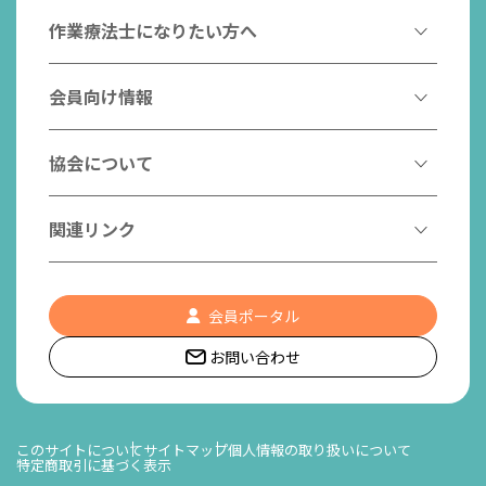
作業療法とは
作業療法士になりたい方へ
作業療法士とは
作業療法士になるには
会員向け情報
はたらく作業療法士
作業療法士として活躍する先輩
作業療法士のスゴ技
協会からのお知らせ
協会について
こんなところで活躍！作業療法士
作業療法士の支援を受ける
研修会一覧
作業療法士養成校一覧
会長挨拶
関連リンク
チームの中で活躍する作業療法士
日本作業療法学会
役員名簿
入会案内
作業療法士Q&A
PICK UP
協会認定資格リスト
社員名簿
認知症の方への作業療法
会員ポータル
都道府県作業療法士会
会員の福利厚生
組織図
お問い合わせ
作業療法士養成校一覧
作業療法の定義
世界作業療法士連盟 (WFOT)
所在地/アクセス
日本作業療法士連盟
このサイトについて
サイトマップ
個人情報の取り扱いについて
特定商取引に基づく表示
リンク集