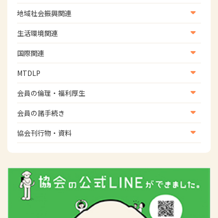
学術誌
生涯教育
医療保険情報
地域社会振興関連
研修会
介護保険情報
地域社会振興部地域事業支援課【認知症対策班】
生活環境関連
協会認定資格試験・審査会情報
児童福祉・障害福祉情報
地域社会振興部地域事業支援課【地域包括ケア推進班】
生活環境・福祉用具支援
国際関連
地域社会振興部地域事業支援課【運転と地域移動推進
国際関連
MTDLP
班】
WFOT等海外関連情報
スポーツ振興関連
MTDLP室
会員の倫理・福利厚生
災害対策関連
会員向け団体保険のご案内
会員の諸手続き
女性相談窓口
会員の諸手続き
協会刊行物・資料
倫理関連情報
広報活動について
主な協会資料