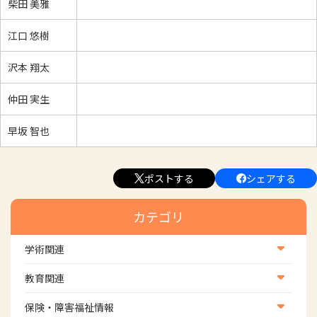
柴田 美雅
江口 悠樹
沢本 翔太
仲田 実生
早坂 智也
ポストする
シェアする
カテゴリ
学術関連
学術・研究
教育関連
学会
養成教育
保険・障害福祉情報