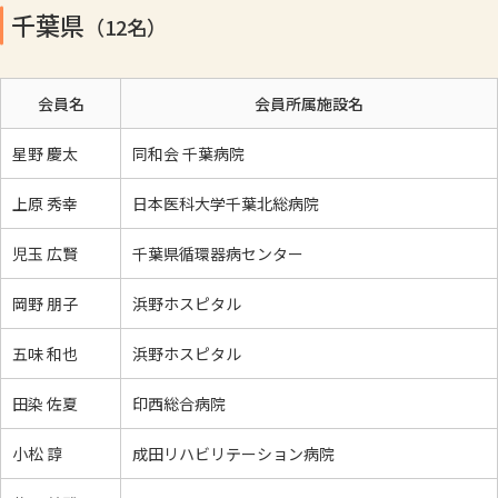
千葉県
（12名）
会員名
会員所属施設名
星野 慶太
同和会 千葉病院
上原 秀幸
日本医科大学千葉北総病院
児玉 広賢
千葉県循環器病センター
岡野 朋子
浜野ホスピタル
五味 和也
浜野ホスピタル
田染 佐夏
印西総合病院
小松 諄
成田リハビリテーション病院