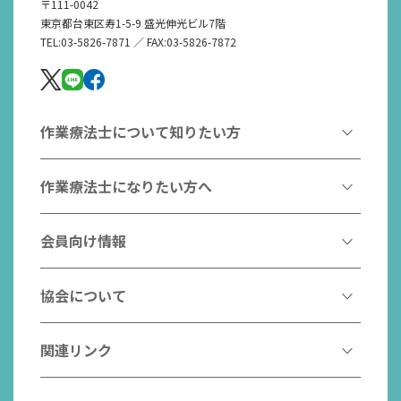
〒111-0042
東京都台東区寿1-5-9 盛光伸光ビル7階
TEL:03-5826-7871 ／ FAX:03-5826-7872
作業療法士について知りたい方
作業療法とは
作業療法士になりたい方へ
作業療法士とは
作業療法士になるには
会員向け情報
はたらく作業療法士
作業療法士として活躍する先輩
作業療法士のスゴ技
協会からのお知らせ
協会について
こんなところで活躍！作業療法士
作業療法士の支援を受ける
研修会一覧
作業療法士養成校一覧
会長挨拶
関連リンク
チームの中で活躍する作業療法士
日本作業療法学会
役員名簿
入会案内
作業療法士Q&A
PICK UP
協会認定資格リスト