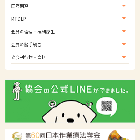
地域社会振興部地域事業支援課【地域包括ケア推進班】
生活環境・福祉用具支援
国際関連
地域社会振興部地域事業支援課【運転と地域移動推進
国際関連
MTDLP
班】
WFOT等海外関連情報
スポーツ振興関連
MTDLP室
会員の倫理・福利厚生
災害対策関連
会員向け団体保険のご案内
会員の諸手続き
女性相談窓口
会員の諸手続き
協会刊行物・資料
倫理関連情報
広報活動について
主な協会資料