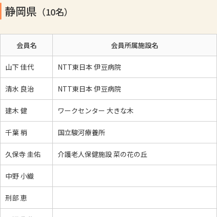
静岡県
（10名）
会員名
会員所属施設名
山下 佳代
NTT東日本 伊豆病院
清水 良治
NTT東日本 伊豆病院
建木 健
ワークセンター 大きな木
千葉 梢
国立駿河療養所
久保寺 圭佑
介護老人保健施設 菜の花の丘
中野 小織
刑部 恵