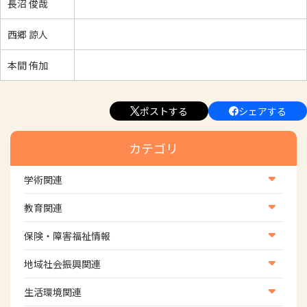
長沼 俊哉
西郷 諒人
本間 侑加
ポストする
シェアする
カテゴリ
学術関連
学術・研究
教育関連
学会
養成教育
保険・障害福祉情報
学術誌
生涯教育
医療保険情報
地域社会振興関連
研修会
介護保険情報
地域社会振興部地域事業支援課【認知症対策班】
生活環境関連
協会認定資格試験・審査会情報
児童福祉・障害福祉情報