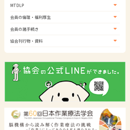
国際関連
MTDLP
班】
WFOT等海外関連情報
スポーツ振興関連
MTDLP室
会員の倫理・福利厚生
災害対策関連
会員向け団体保険のご案内
会員の諸手続き
女性相談窓口
会員の諸手続き
協会刊行物・資料
倫理関連情報
広報活動について
主な協会資料