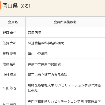
岡山県
（8名）
会員名
会員所属施設名
野口 卓也
慈圭病院
伍賀 大祐
林道倫精神科神経科病院
藤原 裕登
津山中央病院
佐野 裕和
井原市立井原市民病院
中村 径雄
瀬戸内市立瀬戸内市民病院
川崎医療福祉大学 リハビリテーション学部作業療
平田 淳也
法学科
専門学校川崎リハビリテーション学院 作業療法学
有安 芽衣