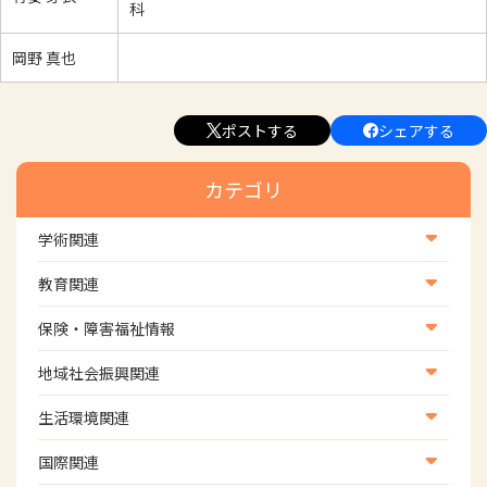
科
岡野 真也
ポストする
シェアする
カテゴリ
学術関連
学術・研究
教育関連
学会
養成教育
保険・障害福祉情報
学術誌
生涯教育
医療保険情報
地域社会振興関連
研修会
介護保険情報
地域社会振興部地域事業支援課【認知症対策班】
生活環境関連
協会認定資格試験・審査会情報
児童福祉・障害福祉情報
地域社会振興部地域事業支援課【地域包括ケア推進班】
生活環境・福祉用具支援
国際関連
地域社会振興部地域事業支援課【運転と地域移動推進