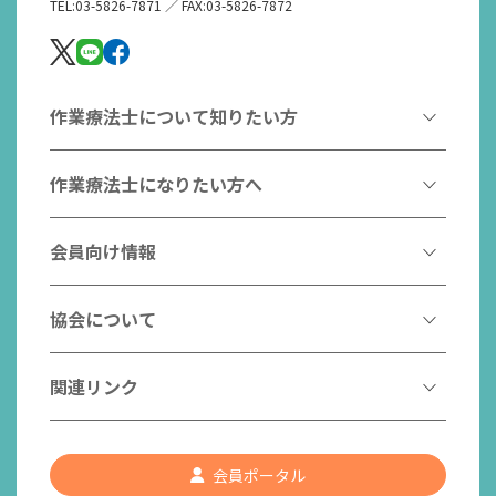
TEL:03-5826-7871 ／ FAX:03-5826-7872
作業療法士について知りたい方
作業療法とは
作業療法士になりたい方へ
作業療法士とは
作業療法士になるには
会員向け情報
はたらく作業療法士
作業療法士として活躍する先輩
作業療法士のスゴ技
協会からのお知らせ
協会について
こんなところで活躍！作業療法士
作業療法士の支援を受ける
研修会一覧
作業療法士養成校一覧
会長挨拶
関連リンク
チームの中で活躍する作業療法士
日本作業療法学会
役員名簿
入会案内
作業療法士Q&A
PICK UP
協会認定資格リスト
社員名簿
認知症の方への作業療法
会員ポータル
都道府県作業療法士会
会員の福利厚生
組織図