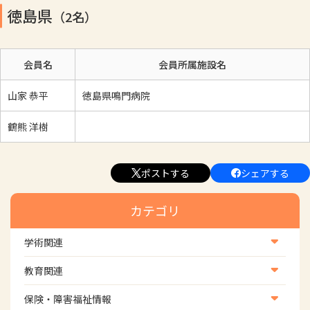
徳島県
（2名）
会員名
会員所属施設名
山家 恭平
徳島県鳴門病院
鶴熊 洋樹
ポストする
シェアする
カテゴリ
学術関連
学術・研究
教育関連
学会
養成教育
保険・障害福祉情報