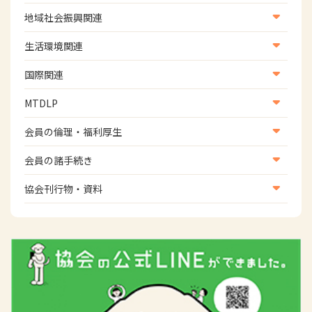
学術誌
生涯教育
医療保険情報
地域社会振興関連
研修会
介護保険情報
地域社会振興部地域事業支援課【認知症対策班】
生活環境関連
協会認定資格試験・審査会情報
児童福祉・障害福祉情報
地域社会振興部地域事業支援課【地域包括ケア推進班】
生活環境・福祉用具支援
国際関連
地域社会振興部地域事業支援課【運転と地域移動推進
国際関連
MTDLP
班】
WFOT等海外関連情報
スポーツ振興関連
MTDLP室
会員の倫理・福利厚生
災害対策関連
会員向け団体保険のご案内
会員の諸手続き
女性相談窓口
会員の諸手続き
協会刊行物・資料
倫理関連情報
広報活動について
主な協会資料