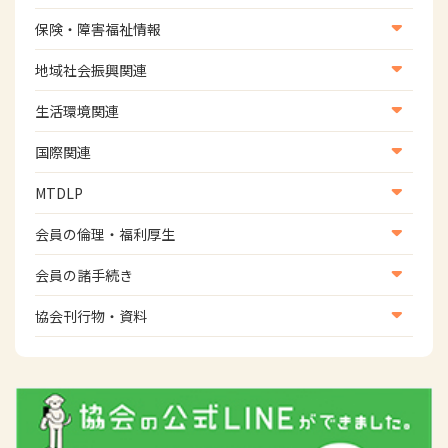
学会
養成教育
保険・障害福祉情報
学術誌
生涯教育
医療保険情報
地域社会振興関連
研修会
介護保険情報
地域社会振興部地域事業支援課【認知症対策班】
生活環境関連
協会認定資格試験・審査会情報
児童福祉・障害福祉情報
地域社会振興部地域事業支援課【地域包括ケア推進班】
生活環境・福祉用具支援
国際関連
地域社会振興部地域事業支援課【運転と地域移動推進
国際関連
MTDLP
班】
WFOT等海外関連情報
スポーツ振興関連
MTDLP室
会員の倫理・福利厚生
災害対策関連
会員向け団体保険のご案内
会員の諸手続き
女性相談窓口
会員の諸手続き
協会刊行物・資料
倫理関連情報
広報活動について
主な協会資料