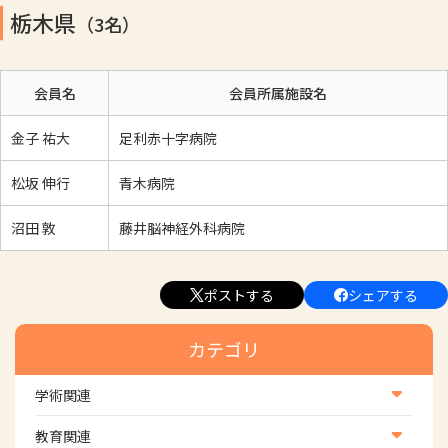
栃木県
（3名）
会員名
会員所属施設名
金子 祐大
足利赤十字病院
松坂 伸行
青木病院
沼田 敦
藤井脳神経外科病院
ポストする
シェアする
カテゴリ
学術関連
学術・研究
教育関連