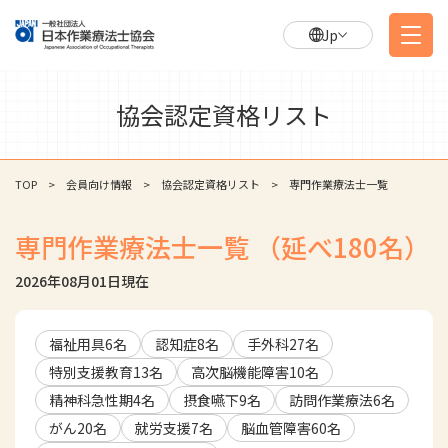
Jp
協会認定資格リスト
TOP
会員向け情報
協会認定資格リスト
専門作業療法士一覧
専門作業療法士一覧
（延べ
180
名）
2026年08月01日
現在
福祉用具
6
名
認知症
8
名
手外科
27
名
特別支援教育
13
名
高次脳機能障害
10
名
精神科急性期
4
名
摂食嚥下
9
名
訪問作業療法
6
名
がん
20
名
就労支援
7
名
脳血管障害
60
名