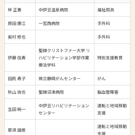
林 正春
中伊豆温泉病院
福祉用具
原田 康江
一宮西病院
手外科
奥村 修也
手外科
聖隷クリストファー大学 リ
伊藤 信寿
ハビリテーション学部作業
特別支援教育
療法学科
田尻 寿子
県立静岡がんセンター
がん
秋山 尚也
聖隷沼津病院
脳血管障害
中伊豆リハビリテーション
運転と地域移動
生田 純一
センター
支援
運転と地域移動
那須 識徳
支援