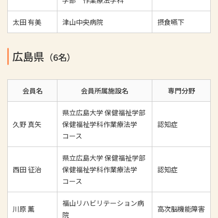
学部 作業療法学科
太田 有美
津山中央病院
摂食嚥下
広島県
（6名）
会員名
会員所属施設名
専門分野
県立広島大学 保健福祉学部
久野 真矢
保健福祉学科作業療法学
認知症
コース
県立広島大学 保健福祉学部
西田 征治
保健福祉学科作業療法学
認知症
コース
福山リハビリテーション病
川原 薫
高次脳機能障害
院