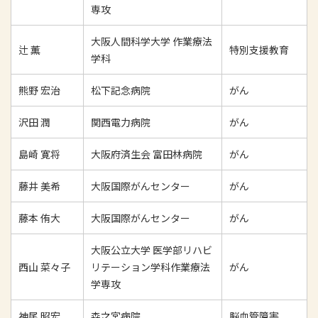
専攻
大阪人間科学大学 作業療法
辻 薫
特別支援教育
学科
熊野 宏治
松下記念病院
がん
沢田 潤
関西電力病院
がん
島崎 寛将
大阪府済生会 富田林病院
がん
藤井 美希
大阪国際がんセンター
がん
藤本 侑大
大阪国際がんセンター
がん
大阪公立大学 医学部リハビ
西山 菜々子
リテーション学科作業療法
がん
学専攻
神尾 昭宏
森之宮病院
脳血管障害