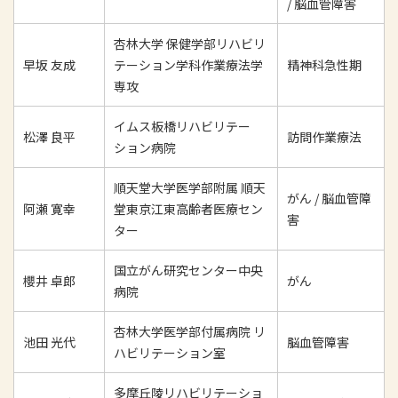
/ 脳血管障害
杏林大学 保健学部リハビリ
早坂 友成
テーション学科作業療法学
精神科急性期
専攻
イムス板橋リハビリテー
松澤 良平
訪問作業療法
ション病院
順天堂大学医学部附属 順天
がん / 脳血管障
阿瀬 寛幸
堂東京江東高齢者医療セン
害
ター
国立がん研究センター中央
櫻井 卓郎
がん
病院
杏林大学医学部付属病院 リ
池田 光代
脳血管障害
ハビリテーション室
多摩丘陵リハビリテーショ