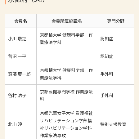
会員名
会員所属施設名
専門分野
京都橘大学 健康科学部 作
小川 敬之
認知症
業療法学科
菅沼 一平
認知症
京都橘大学 健康科学部 作
齋藤 慶一郎
手外科
業療法学科
京都医健専門学校 作業療法
谷村 浩子
手外科
科
京都光華女子大学 看護福祉
リハビリテーション学部福
北山 淳
特別支援教育
祉リハビリテーション学科
作業療法専攻