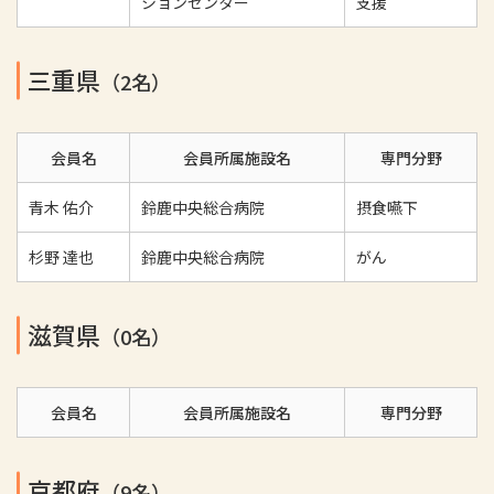
ションセンター
支援
三重県
（2名）
会員名
会員所属施設名
専門分野
青木 佑介
鈴鹿中央総合病院
摂食嚥下
杉野 達也
鈴鹿中央総合病院
がん
滋賀県
（0名）
会員名
会員所属施設名
専門分野
京都府
（9名）