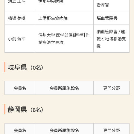
池上 正斗
伊那中央病院
管障害
橋場 美樹
上伊那生協病院
脳血管障害
脳血管障害 / 運
信州大学 医学部保健学科作
小渕 浩平
転と地域移動支
業療法学専攻
援
岐阜県
（0名）
会員名
会員所属施設名
専門分野
静岡県
（8名）
会員名
会員所属施設名
専門分野