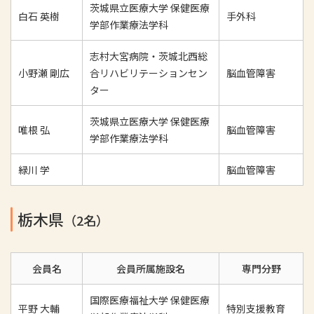
茨城県立医療大学 保健医療
白石 英樹
手外科
学部作業療法学科
志村大宮病院・茨城北西総
小野瀬 剛広
合リハビリテーションセン
脳血管障害
ター
茨城県立医療大学 保健医療
唯根 弘
脳血管障害
学部作業療法学科
緑川 学
脳血管障害
栃木県
（2名）
会員名
会員所属施設名
専門分野
国際医療福祉大学 保健医療
平野 大輔
特別支援教育