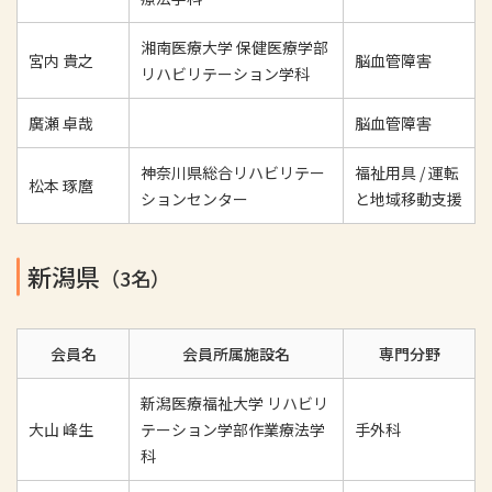
湘南医療大学 保健医療学部
宮内 貴之
脳血管障害
リハビリテーション学科
廣瀬 卓哉
脳血管障害
神奈川県総合リハビリテー
福祉用具 / 運転
松本 琢麿
ションセンター
と地域移動支援
新潟県
（3名）
会員名
会員所属施設名
専門分野
新潟医療福祉大学 リハビリ
大山 峰生
テーション学部作業療法学
手外科
科