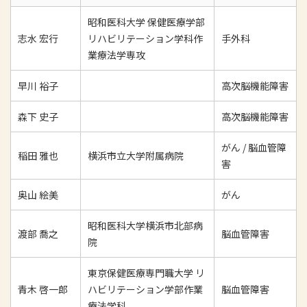
昭和医科大学 保健医療学部
志水 宏行
リハビリテーション学科作
手外科
業療法学専攻
早川 裕子
高次脳機能障害
森下 史子
高次脳機能障害
がん / 脳血管障
稲田 雅也
横浜市立大学附属病院
害
奥山 絵美
がん
昭和医科大学横浜市北部病
渡部 喬之
脳血管障害
院
東京保健医療専門職大学 リ
青木 啓一郎
ハビリテーション学部作業
脳血管障害
療法学科