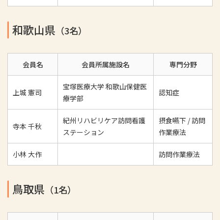
和歌山県
（3名）
会員名
会員所属施設名
専門分野
宝塚医療大学 和歌山保健医
上城 憲司
認知症
療学部
紀州リハビリケア訪問看護
摂食嚥下 / 訪問
寺本 千秋
ステーション
作業療法
小林 大作
訪問作業療法
鳥取県
（1名）