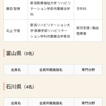
新潟医療福祉大学 リハビリ
藤目 智博
テーション学部作業療法学
手外科
科
新潟リハビリテーション大
就労支援 / 脳血
北上 守俊
学 医療学部リハビリテー
管障害
ション学科作業療法学専攻
富山県
（0名）
会員名
会員所属施設名
専門分野
石川県
（4名）
会員名
会員所属施設名
専門分野