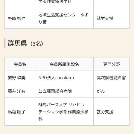
学部作業療法学科
地域生活支援センターゆず
野崎 智仁
就労支援
り葉
群馬県
（3名）
会員名
会員所属施設名
専門分野
繁野 玖美
NPO法人cocokara
高次脳機能障害
藤井 洋有
公立藤岡総合病院
がん
群馬パース大学 リハビリ
馬塲 順子
テーション学部作業療法学
就労支援
科