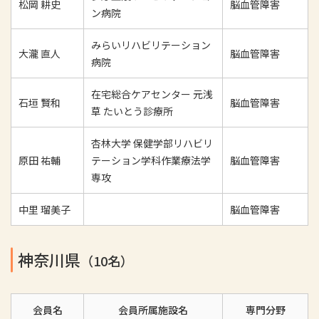
松岡 耕史
脳血管障害
ン病院
みらいリハビリテーション
大瀧 直人
脳血管障害
病院
在宅総合ケアセンター 元浅
石垣 賢和
脳血管障害
草 たいとう診療所
杏林大学 保健学部リハビリ
原田 祐輔
テーション学科作業療法学
脳血管障害
専攻
中里 瑠美子
脳血管障害
神奈川県
（10名）
会員名
会員所属施設名
専門分野