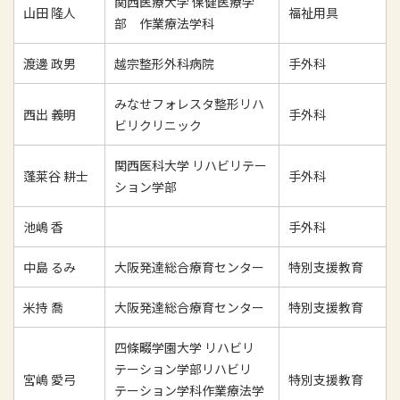
関西医療大学 保健医療学
山田 隆人
福祉用具
部 作業療法学科
渡邊 政男
越宗整形外科病院
手外科
みなせフォレスタ整形リハ
西出 義明
手外科
ビリクリニック
関西医科大学 リハビリテー
蓬莱谷 耕士
手外科
ション学部
池嶋 香
手外科
中島 るみ
大阪発達総合療育センター
特別支援教育
米持 喬
大阪発達総合療育センター
特別支援教育
四條畷学園大学 リハビリ
テーション学部リハビリ
宮嶋 愛弓
特別支援教育
テーション学科作業療法学