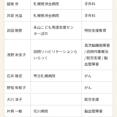
越後 歩
札幌徳洲会病院
手外科
井部 光滋
札幌徳洲会病院
手外科
永山こども発達支援セン
武田 朋恵
特別支援教育
ターぽの
高次脳機能障害
訪問リハビリテーションら
/ 訪問作業療法
浅野 友佳子
いらっく
/ 就労支援 / 脳
血管障害
石井 陽史
市立札幌病院
がん
野知 有郁子
がん
大川 浩子
就労支援
片桐 一敏
花川病院
脳血管障害