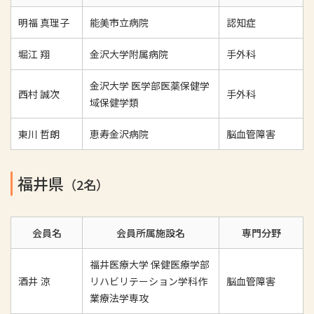
明福 真理子
能美市立病院
認知症
堀江 翔
金沢大学附属病院
手外科
金沢大学 医学部医薬保健学
西村 誠次
手外科
域保健学類
東川 哲朗
恵寿金沢病院
脳血管障害
福井県
（2名）
会員名
会員所属施設名
専門分野
福井医療大学 保健医療学部
酒井 涼
リハビリテーション学科作
脳血管障害
業療法学専攻