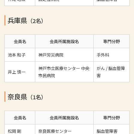
兵庫県
（2名）
会員名
会員所属施設名
専門分野
池本 和子
神戸労災病院
手外科
神戸市立医療センター 中央
がん / 脳血管障
井上 慎一
市民病院
害
奈良県
（1名）
会員名
会員所属施設名
専門分野
松岡 剛
奈良医療センター
脳血管障害