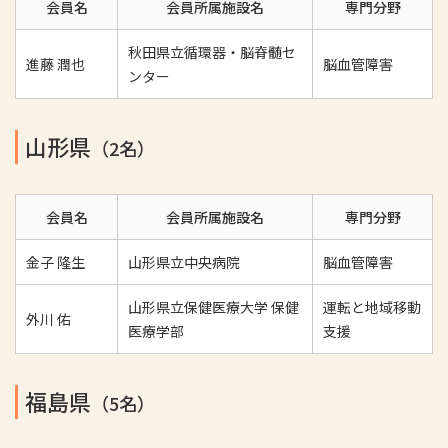
会員名
会員所属施設名
専門分野
秋田県立循環器・脳脊髄セ
進藤 潤也
脳血管障害
ンター
山形県
（2名）
会員名
会員所属施設名
専門分野
金子 隆生
山形県立中央病院
脳血管障害
山形県立保健医療大学 保健
運転と地域移動
外川 佑
医療学部
支援
福島県
（5名）