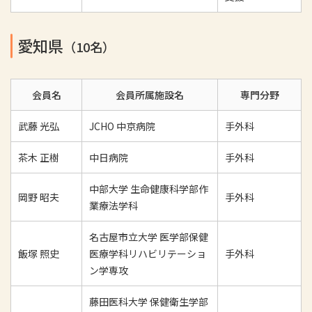
愛知県
（10名）
会員名
会員所属施設名
専門分野
武藤 光弘
JCHO 中京病院
手外科
茶木 正樹
中日病院
手外科
中部大学 生命健康科学部作
岡野 昭夫
手外科
業療法学科
名古屋市立大学 医学部保健
飯塚 照史
医療学科リハビリテーショ
手外科
ン学専攻
藤田医科大学 保健衛生学部