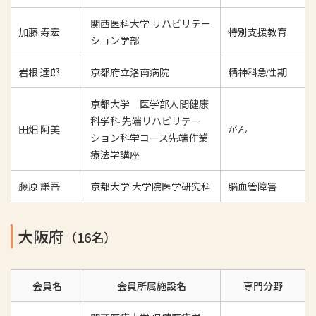
関西医科大学 リハビリテー
加藤 寿宏
特別支援教育
ション学部
岩根 達郎
京都府立洛南病院
精神科急性期
京都大学 医学部人間健康
科学科 先端リハビリテー
田畑 阿美
がん
ション科学コース先端作業
療法学講座
藤原 謙吾
京都大学 大学院医学研究科
脳血管障害
大阪府
（16名）
会員名
会員所属施設名
専門分野