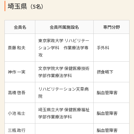
埼玉県
（5名）
会員名
会員所属施設名
専門分野
東京家政大学 リハビリテー
斎藤 和夫
ション学科 作業療法学専
手外科
攻
文京学院大学 保健医療技術
神作 一実
摂食嚥下
学部作業療法学科
リハビリテーション天草病
高橋 啓吾
脳血管障害
院
埼玉県立大学 保健医療福祉
小池 祐士
脳血管障害
学部作業療法学科
三瓶 政行
脳血管障害