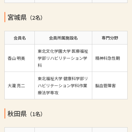
宮城県
（2名）
会員名
会員所属施設名
専門分野
東北文化学園大学 医療福祉
香山 明美
学部リハビリテーション学
精神科急性期
科
東北福祉大学 健康科学部リ
大瀧 亮二
ハビリテーション学科作業
脳血管障害
療法学専攻
秋田県
（1名）