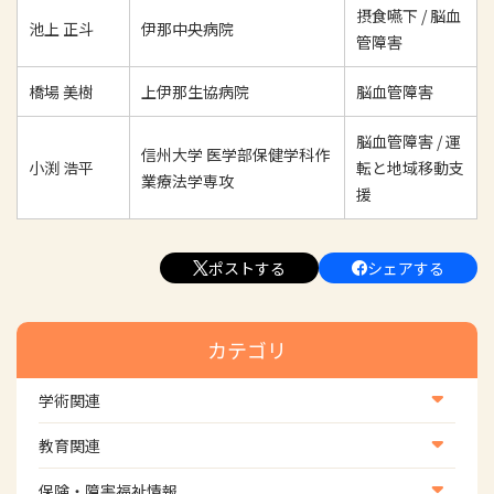
摂食嚥下 / 脳血
池上 正斗
伊那中央病院
管障害
橋場 美樹
上伊那生協病院
脳血管障害
脳血管障害 / 運
信州大学 医学部保健学科作
小渕 浩平
転と地域移動支
業療法学専攻
援
ポストする
シェアする
カテゴリ
※専門作業療法士を専門分野毎に実人数で表示しています。
学術関連
専門分野から探す
学術・研究
教育関連
学会
養成教育
保険・障害福祉情報