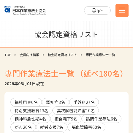
Jp
協会認定資格リスト
TOP
会員向け情報
協会認定資格リスト
専門作業療法士一覧
専門作業療法士一覧
（延べ
180
名）
2026年08月01日
現在
福祉用具
6
名
認知症
8
名
手外科
27
名
特別支援教育
13
名
高次脳機能障害
10
名
精神科急性期
4
名
摂食嚥下
9
名
訪問作業療法
6
名
がん
20
名
就労支援
7
名
脳血管障害
60
名