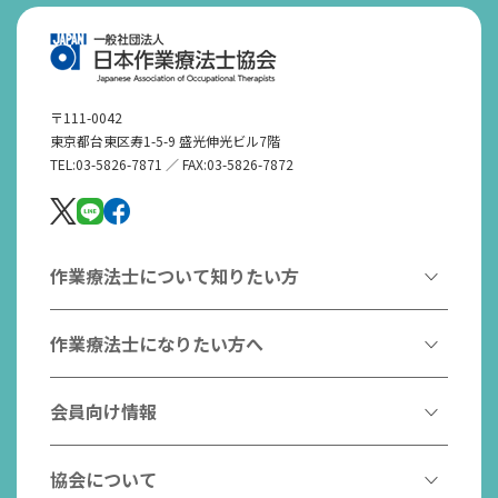
熊本保健科学大学 保健科学部リハビリテー
仙波 梨沙
ション学科作業療法学専攻
〒111-0042
東京都台東区寿1-5-9 盛光伸光ビル7階
手外科
(27名)
TEL:03-5826-7871 ／ FAX:03-5826-7872
会員名
会員所属施設名
作業療法士について知りたい方
越後 歩
札幌徳洲会病院
井部 光滋
札幌徳洲会病院
作業療法とは
作業療法士になりたい方へ
弘前医療福祉大学 保健学部医療技術学科作業
作業療法士とは
佐藤 彰博
療法学専攻
作業療法士になるには
会員向け情報
はたらく作業療法士
作業療法士として活躍する先輩
白石 英樹
茨城県立医療大学 保健医療学部作業療法学科
作業療法士のスゴ技
協会からのお知らせ
協会について
こんなところで活躍！作業療法士