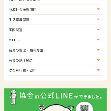
学術誌
福祉用具
(6名)
生涯教育
医療保険情報
地域社会振興関連
研修会
介護保険情報
地域社会振興部地域事業支援課【認知症対策班】
生活環境関連
協会認定資格試験・審査会情報
会員名
会員所属施設名
児童福祉・障害福祉情報
地域社会振興部地域事業支援課【地域包括ケア推進班】
生活環境・福祉用具支援
国際関連
田中 勇次郎
地域社会振興部地域事業支援課【運転と地域移動推進
国際関連
MTDLP
班】
松本 琢麿
神奈川県総合リハビリテーションセンター
WFOT等海外関連情報
スポーツ振興関連
MTDLP室
会員の倫理・福利厚生
災害対策関連
林 正春
中伊豆温泉病院
会員向け団体保険のご案内
会員の諸手続き
女性相談窓口
山田 隆人
関西医療大学 保健医療学部 作業療法学科
会員の諸手続き
協会刊行物・資料
倫理関連情報
中川 正己
岡山労災病院
広報活動について
主な協会資料
松元 義彦
カクイックスウィング 鹿児島中央営業所
認知症
(8名)