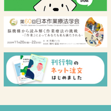
会員名
会員所属施設名
明福 真理子
能美市立病院
小川 敬之
京都橘大学 健康科学部 作業療法学科
菅沼 一平
上城 憲司
宝塚医療大学 和歌山保健医療学部
岡山医療専門職大学 健康科学部 作業療法学
中島 龍彦
科
県立広島大学 保健福祉学部保健福祉学科作業
久野 真矢
療法学コース
県立広島大学 保健福祉学部保健福祉学科作業
西田 征治
療法学コース