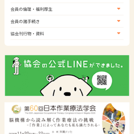
松本 琢麿
神奈川県総合リハビリテーションセンター
WFOT等海外関連情報
スポーツ振興関連
MTDLP室
会員の倫理・福利厚生
災害対策関連
林 正春
中伊豆温泉病院
会員向け団体保険のご案内
会員の諸手続き
女性相談窓口
山田 隆人
関西医療大学 保健医療学部 作業療法学科
会員の諸手続き
協会刊行物・資料
倫理関連情報
中川 正己
岡山労災病院
広報活動について
主な協会資料
松元 義彦
カクイックスウィング 鹿児島中央営業所
認知症
(8名)
会員名
会員所属施設名
明福 真理子
能美市立病院
小川 敬之
京都橘大学 健康科学部 作業療法学科