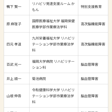
リハビリ発達支援ルーム か
鴨下 賢一
特別支援教育
もん
国際医療福祉大学 福岡保健
原 麻理子
高次脳機能障害
医療学部作業療法学科
九州栄養福祉大学 リハビリ
四元 孝道
テーション学部作業療法学
高次脳機能障害
科
福岡大学病院 リハビリテー
百武 光一
脳血管障害
ション科
井上 順一
菊池病院
脳血管障害
令和健康科学大学 リハビリ
山根 伸吾
テーション学部作業療法学
脳血管障害
科