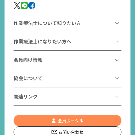
会員名
会員所属施設名
作業療法士について知りたい方
越後 歩
札幌徳洲会病院
井部 光滋
札幌徳洲会病院
作業療法とは
作業療法士になりたい方へ
弘前医療福祉大学 保健学部医療技術学科作業
作業療法士とは
佐藤 彰博
療法学専攻
作業療法士になるには
会員向け情報
はたらく作業療法士
作業療法士として活躍する先輩
白石 英樹
茨城県立医療大学 保健医療学部作業療法学科
作業療法士のスゴ技
協会からのお知らせ
協会について
こんなところで活躍！作業療法士
東京家政大学 リハビリテーション学科 作業
作業療法士の支援を受ける
研修会一覧
斎藤 和夫
療法学専攻
作業療法士養成校一覧
会長挨拶
関連リンク
チームの中で活躍する作業療法士
日本作業療法学会
役員名簿
昭和医科大学 保健医療学部リハビリテーショ
入会案内
作業療法士Q&A
志水 宏行
PICK UP
協会認定資格リスト
ン学科作業療法学専攻
社員名簿
認知症の方への作業療法
会員ポータル
都道府県作業療法士会
会員の福利厚生
組織図
新潟医療福祉大学 リハビリテーション学部作
大山 峰生
お問い合わせ
作業療法士養成校一覧
業療法学科