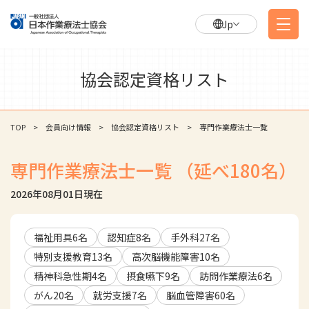
Jp
協会認定資格リスト
TOP
会員向け情報
協会認定資格リスト
専門作業療法士一覧
専門作業療法士一覧
（延べ
180
名）
2026年08月01日
現在
福祉用具
6
名
認知症
8
名
手外科
27
名
特別支援教育
13
名
高次脳機能障害
10
名
精神科急性期
4
名
摂食嚥下
9
名
訪問作業療法
6
名
がん
20
名
就労支援
7
名
脳血管障害
60
名