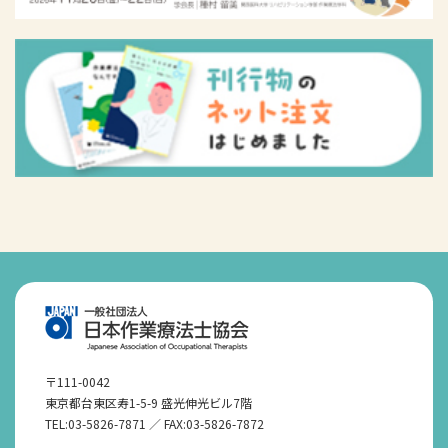
菅沼 一平
上城 憲司
宝塚医療大学 和歌山保健医療学部
岡山医療専門職大学 健康科学部 作業療法学
中島 龍彦
科
県立広島大学 保健福祉学部保健福祉学科作業
久野 真矢
療法学コース
県立広島大学 保健福祉学部保健福祉学科作業
西田 征治
療法学コース
熊本保健科学大学 保健科学部リハビリテー
仙波 梨沙
ション学科作業療法学専攻
〒111-0042
東京都台東区寿1-5-9 盛光伸光ビル7階
手外科
(27名)
TEL:03-5826-7871 ／ FAX:03-5826-7872