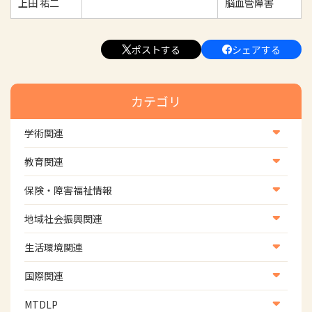
上田 祐二
脳血管障害
ポストする
シェアする
カテゴリ
※専門作業療法士を専門分野毎に実人数で表示しています。
学術関連
専門分野から探す
学術・研究
教育関連
学会
養成教育
保険・障害福祉情報
学術誌
福祉用具
(6名)
生涯教育
医療保険情報
地域社会振興関連
研修会
介護保険情報
地域社会振興部地域事業支援課【認知症対策班】
生活環境関連
協会認定資格試験・審査会情報
会員名
会員所属施設名
児童福祉・障害福祉情報
地域社会振興部地域事業支援課【地域包括ケア推進班】
生活環境・福祉用具支援
国際関連
田中 勇次郎
地域社会振興部地域事業支援課【運転と地域移動推進
国際関連
MTDLP
班】