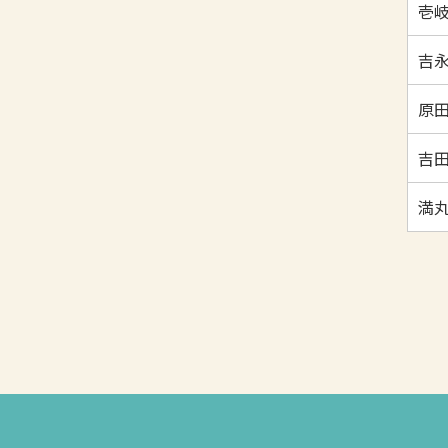
壱岐
吉永
原田
吉田
満丸