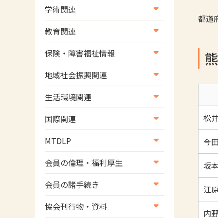
学術関連
都道
学術・研究
教育関連
学会
養成教育
保険・障害福祉情報
学術誌
生涯教育
医療保険情報
地域社会振興関連
研修会
介護保険情報
地域社会振興部地域事業支援
生活環境関連
協会認定資格試験・審査会情
児童福祉・障害福祉情報
課【認知症対策班】
生活環境・福祉用具支援
報
松井
国際関連
地域社会振興部地域事業支援
国際関連
課【地域包括ケア推進班】
MTDLP
今田
WFOT等海外関連情報
地域社会振興部地域事業支援
MTDLP室
会員の倫理・福利厚生
坂本
課【運転と地域移動推進班】
会員向け団体保険のご案内
会員の諸手続き
スポーツ振興関連
江原
女性相談窓口
会員の諸手続き
災害対策関連
協会刊行物・資料
内野
倫理関連情報