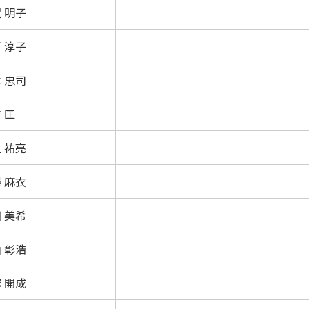
 明子
 淳子
 忠司
 匡
 祐亮
 麻衣
 美希
 彰浩
 開成