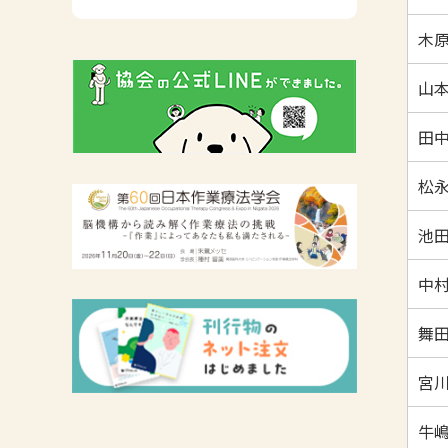
広報活動について
木原
主な協会資料
山本
田中
松永
池田
中村
舞田
宮川
牛嶋