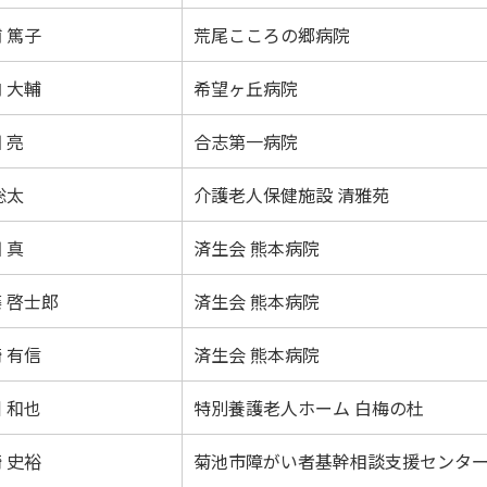
 篤子
荒尾こころの郷病院
 大輔
希望ヶ丘病院
 亮
合志第一病院
聡太
介護老人保健施設 清雅苑
 真
済生会 熊本病院
 啓士郎
済生会 熊本病院
 有信
済生会 熊本病院
 和也
特別養護老人ホーム 白梅の杜
 史裕
菊池市障がい者基幹相談支援センタ