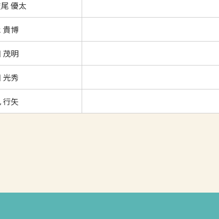
尾 優太
 貴博
 茂明
 光秀
 行矢