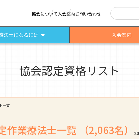
検索
協会について
入会案内
お問い合わせ
療法士になるには
入会案内
協会認定資格リスト
はたらく作業療法士
作業療法士として活躍する先輩
さまざまな作業療法場面
士一覧
定作業療法士一覧
（2,063名）
2