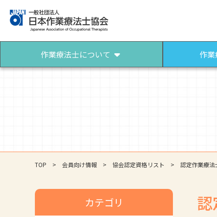
作業療法士について
作業
作業療法士について
作業療法士になるには
作業療法士とは
作業療法士になろう
パンフレット（作業療法）
TOP
会員向け情報
協会認定資格リスト
認定作業療法
認
カテゴリ