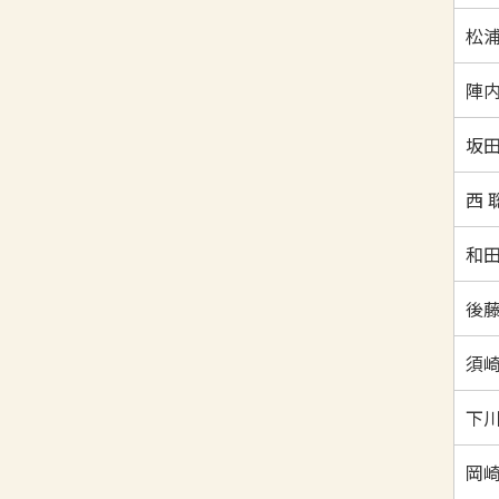
松浦
陣内
坂田
西 
和田
後藤
須崎
下川
岡崎