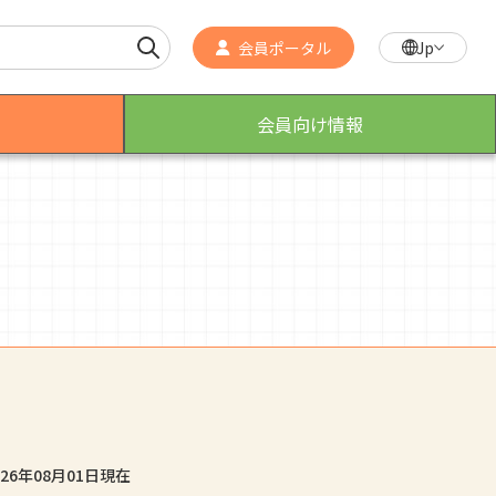
会員ポータル
Jp
会員向け情報
作業療法士のスゴ技
こんなところで活躍！作業療法士
026年08月01日
現在