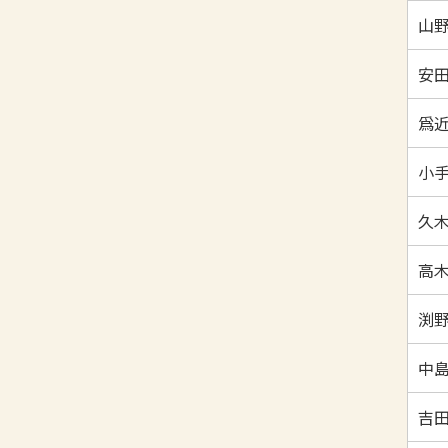
山野
安田
爲近
小手
久木
高木
渕野
中島
吉田