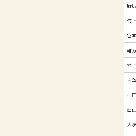
野尻
竹下
宮本
緒方
洲上
古澤
村田
西山
大塚