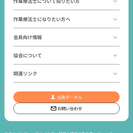
作業療法士について知りたい方
作業療法とは
作業療法士になりたい方へ
作業療法士とは
作業療法士になるには
会員向け情報
はたらく作業療法士
作業療法士として活躍する先輩
作業療法士のスゴ技
協会からのお知らせ
協会について
こんなところで活躍！作業療法士
作業療法士の支援を受ける
研修会一覧
作業療法士養成校一覧
会長挨拶
関連リンク
チームの中で活躍する作業療法士
日本作業療法学会
役員名簿
入会案内
作業療法士Q&A
PICK UP
協会認定資格リスト
社員名簿
認知症の方への作業療法
会員ポータル
都道府県作業療法士会
会員の福利厚生
組織図
お問い合わせ
作業療法士養成校一覧
作業療法の定義
世界作業療法士連盟 (WFOT)
所在地/アクセス
日本作業療法士連盟