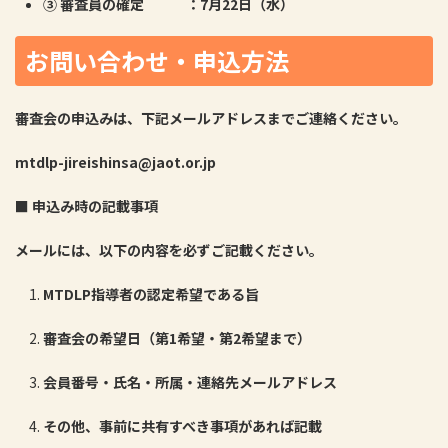
③
審査員の確定 ：
7
月
22
日（水）
お問い合わせ・申込方法
審査会の申込みは、下記メールアドレスまでご連絡ください。
mtdlp-jireishinsa@jaot.or.jp
■
申込み時の記載事項
メールには、以下の内容を必ずご記載ください。
MTDLP
指導者の認定希望である旨
審査会の希望日（第
1
希望・第
2
希望まで）
会員番号・氏名・所属・連絡先メールアドレス
その他、事前に共有すべき事項があれば記載