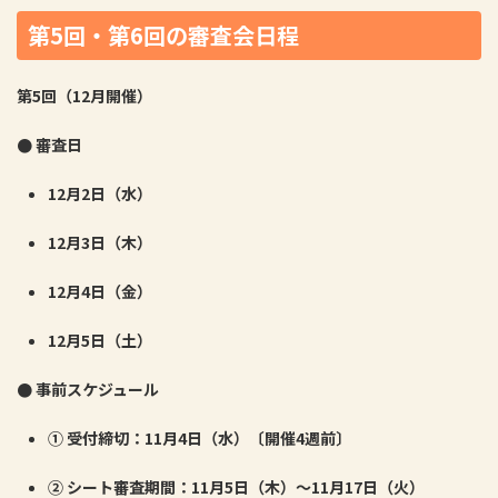
第5回・第6回の審査会日程
第
5
回（
12
月開催）
●
審査日
12
月
2
日（水）
12
月
3
日（木）
12
月
4
日（金）
12
月
5
日（土）
●
事前スケジュール
①
受付締切：
11
月
4
日（水）〔開催
4
週前〕
②
シート審査期間：
11
月
5
日（木）〜
11
月
17
日（火）