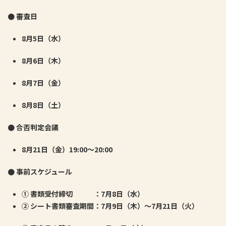
●
審査日
8
月
5
日（水）
8
月
6
日（木）
8
月
7
日（金）
8
月
8
日（土）
●
合否判定会議
8
月
21
日（金）
19:00
〜
20:00
● 事前
スケジュール
① 書類
受付締切 ：
7
月
8
日（水）
②
シート書類審査期間：
7
月
9
日（木）〜
7
月
21
日（火）