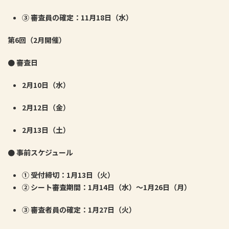
③
審査員の確定：
11
月
18
日（水）
第
6
回（
2
月開催）
●
審査日
2
月
10
日（水）
2
月
12
日（金）
2
月
13
日（土）
●
事前スケジュール
①
受付締切：
1
月
13
日（火）
②
シート審査期間：
1
月
14
日（水）〜
1
月
26
日（月）
③
審査者員の確定：
1
月
27
日（火）