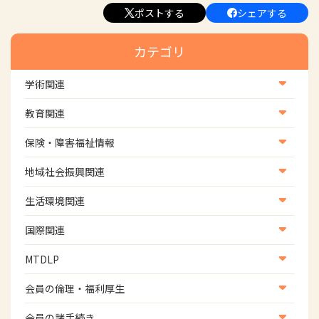
ポストする
シェアする
カテゴリ
学術関連
学術・研究
教育関連
学会
養成教育
保険・障害福祉情報
学術誌
生涯教育
医療保険情報
地域社会振興関連
研修会
介護保険情報
地域社会振興部地域事業支援課【認知症対策班】
生活環境関連
協会認定資格試験・審査会情報
児童福祉・障害福祉情報
地域社会振興部地域事業支援課【地域包括ケア推進班】
生活環境・福祉用具支援
国際関連
地域社会振興部地域事業支援課【運転と地域移動推進
国際関連
MTDLP
班】
WFOT等海外関連情報
スポーツ振興関連
MTDLP室
会員の倫理・福利厚生
災害対策関連
会員向け団体保険のご案内
会員の諸手続き