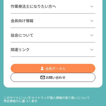
作業療法とは
作業療法士になりたい方へ
作業療法士とは
作業療法士になるには
会員向け情報
はたらく作業療法士
作業療法士として活躍する先輩
作業療法士のスゴ技
協会からのお知らせ
協会について
こんなところで活躍！作業療法士
作業療法士の支援を受ける
研修会一覧
作業療法士養成校一覧
会長挨拶
関連リンク
チームの中で活躍する作業療法士
日本作業療法学会
役員名簿
入会案内
作業療法士Q&A
PICK UP
協会認定資格リスト
社員名簿
認知症の方への作業療法
会員ポータル
都道府県作業療法士会
会員の福利厚生
組織図
お問い合わせ
作業療法士養成校一覧
作業療法の定義
世界作業療法士連盟 (WFOT)
所在地/アクセス
日本作業療法士連盟
このサイトについて
サイトマップ
個人情報の取り扱いについて
特定商取引に基づく表示
リンク集