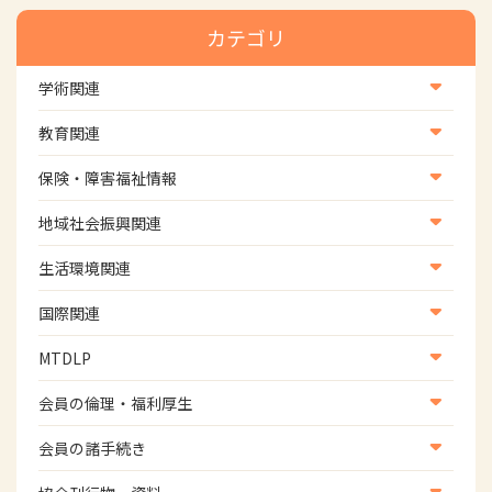
カテゴリ
学術関連
学術・研究
教育関連
学会
養成教育
保険・障害福祉情報
学術誌
生涯教育
医療保険情報
地域社会振興関連
研修会
介護保険情報
地域社会振興部地域事業支援課【認知症対策班】
生活環境関連
協会認定資格試験・審査会情報
児童福祉・障害福祉情報
地域社会振興部地域事業支援課【地域包括ケア推進班】
生活環境・福祉用具支援
国際関連
地域社会振興部地域事業支援課【運転と地域移動推進
国際関連
MTDLP
班】
WFOT等海外関連情報
スポーツ振興関連
MTDLP室
会員の倫理・福利厚生
災害対策関連
会員向け団体保険のご案内
会員の諸手続き
女性相談窓口
会員の諸手続き