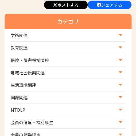
ポストする
シェアする
カテゴリ
学術関連
学術・研究
教育関連
学会
養成教育
保険・障害福祉情報
学術誌
生涯教育
医療保険情報
地域社会振興関連
研修会
介護保険情報
地域社会振興部地域事業支援課【認知症対策班】
生活環境関連
協会認定資格試験・審査会情報
児童福祉・障害福祉情報
地域社会振興部地域事業支援課【地域包括ケア推進班】
生活環境・福祉用具支援
国際関連
地域社会振興部地域事業支援課【運転と地域移動推進
国際関連
MTDLP
班】
WFOT等海外関連情報
スポーツ振興関連
MTDLP室
会員の倫理・福利厚生
災害対策関連
会員向け団体保険のご案内
会員の諸手続き