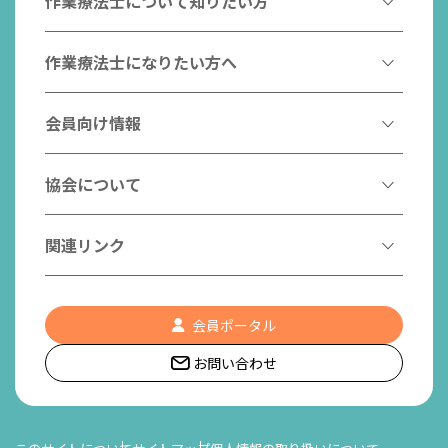
作業療法士について知りたい方
作業療法とは
作業療法士になりたい方へ
作業療法士とは
作業療法士になるには
会員向け情報
はたらく作業療法士
作業療法士として活躍する先輩
作業療法士のスゴ技
協会からのお知らせ
協会について
こんなところで活躍！作業療法士
作業療法士の支援を受ける
研修会一覧
作業療法士養成校一覧
会長挨拶
関連リンク
チームの中で活躍する作業療法士
日本作業療法学会
役員名簿
入会案内
作業療法士Q&A
PICK UP
協会認定資格リスト
社員名簿
認知症の方への作業療法
会員ポータル
都道府県作業療法士会
会員の福利厚生
組織図
お問い合わせ
作業療法士養成校一覧
作業療法の定義
世界作業療法士連盟 (WFOT)
所在地/アクセス
日本作業療法士連盟