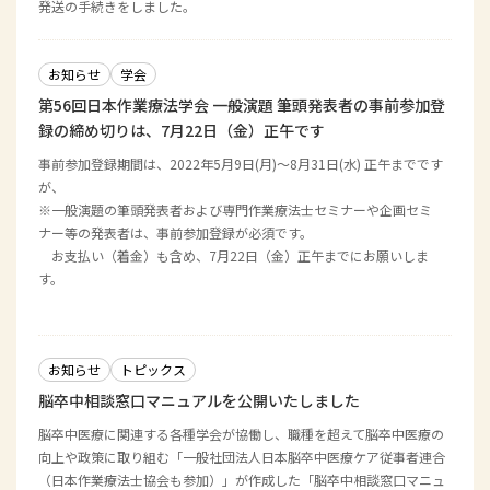
発送の手続きをしました。
お知らせ
学会
第56回日本作業療法学会 一般演題 筆頭発表者の事前参加登
録の締め切りは、7月22日（金）正午です
事前参加登録期間は、2022年5月9日(月)～8月31日(水) 正午までです
が、
※一般演題の筆頭発表者および専門作業療法士セミナーや企画セミ
ナー等の発表者は、事前参加登録が必須です。
お支払い（着金）も含め、7月22日（金）正午までにお願いしま
す。
お知らせ
トピックス
脳卒中相談窓口マニュアルを公開いたしました
脳卒中医療に関連する各種学会が協働し、職種を超えて脳卒中医療の
向上や政策に取り組む「一般社団法人日本脳卒中医療ケア従事者連合
（日本作業療法士協会も参加）」が作成した「脳卒中相談窓口マニュ