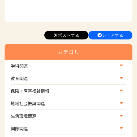
ポストする
シェアする
カテゴリ
学術関連
学術・研究
教育関連
学会
養成教育
保険・障害福祉情報
学術誌
生涯教育
医療保険情報
地域社会振興関連
研修会
介護保険情報
地域社会振興部地域事業支援課【認知症対策班】
生活環境関連
協会認定資格試験・審査会情報
児童福祉・障害福祉情報
地域社会振興部地域事業支援課【地域包括ケア推進班】
生活環境・福祉用具支援
国際関連
地域社会振興部地域事業支援課【運転と地域移動推進