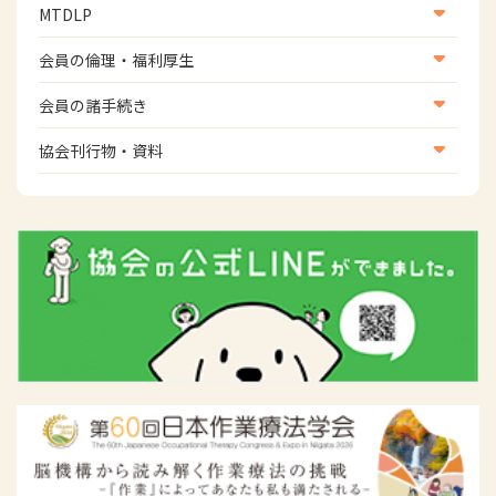
国際関連
MTDLP
班】
WFOT等海外関連情報
スポーツ振興関連
MTDLP室
会員の倫理・福利厚生
災害対策関連
会員向け団体保険のご案内
会員の諸手続き
女性相談窓口
会員の諸手続き
協会刊行物・資料
倫理関連情報
広報活動について
主な協会資料