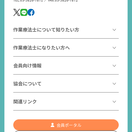
作業療法士について知りたい方
作業療法とは
作業療法士になりたい方へ
作業療法士とは
作業療法士になるには
会員向け情報
はたらく作業療法士
作業療法士として活躍する先輩
作業療法士のスゴ技
協会からのお知らせ
協会について
こんなところで活躍！作業療法士
作業療法士の支援を受ける
研修会一覧
作業療法士養成校一覧
会長挨拶
関連リンク
チームの中で活躍する作業療法士
日本作業療法学会
役員名簿
入会案内
作業療法士Q&A
PICK UP
協会認定資格リスト
社員名簿
認知症の方への作業療法
会員ポータル
都道府県作業療法士会
会員の福利厚生
組織図