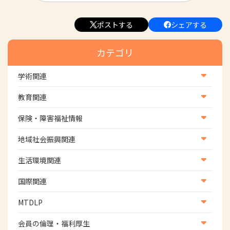
ポストする
シェアする
カテゴリ
学術関連
学術・研究
教育関連
学会
養成教育
保険・障害福祉情報
学術誌
生涯教育
医療保険情報
地域社会振興関連
研修会
介護保険情報
地域社会振興部地域事業支援課【認知症対策班】
生活環境関連
協会認定資格試験・審査会情報
児童福祉・障害福祉情報
地域社会振興部地域事業支援課【地域包括ケア推進班】
生活環境・福祉用具支援
国際関連
地域社会振興部地域事業支援課【運転と地域移動推進
国際関連
MTDLP
班】
WFOT等海外関連情報
スポーツ振興関連
MTDLP室
会員の倫理・福利厚生