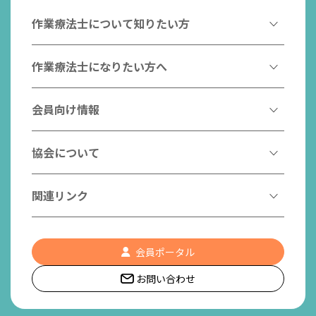
作業療法士について知りたい方
作業療法とは
作業療法士になりたい方へ
作業療法士とは
作業療法士になるには
会員向け情報
はたらく作業療法士
作業療法士として活躍する先輩
作業療法士のスゴ技
協会からのお知らせ
協会について
こんなところで活躍！作業療法士
作業療法士の支援を受ける
研修会一覧
作業療法士養成校一覧
会長挨拶
関連リンク
チームの中で活躍する作業療法士
日本作業療法学会
役員名簿
入会案内
作業療法士Q&A
PICK UP
協会認定資格リスト
社員名簿
認知症の方への作業療法
会員ポータル
都道府県作業療法士会
会員の福利厚生
組織図
お問い合わせ
作業療法士養成校一覧
作業療法の定義
世界作業療法士連盟 (WFOT)
所在地/アクセス